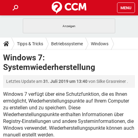
MENU
HOME
SPIELE
STREAMING
TIPPS & TRICKS
Tipps & Tricks
Betriebssysteme
Windows
ANDROID
IOS
SPIELE
STREAMING
DOWNLOADS
Windows 7:
Windows 7
WINDOWS 10
INSTAGRAM
ANDROID
IOS
Systemwiederherstellung
WHATSAPP
SPIELE
TIKTOK
STREAMING
FORUM
WINDOWS 10
INSTAGRAM
FACEBOOK
ANDROID
HARDWARE
IOS
Letztes Update am
31. Juli 2019 um 13:40
von
Silke Grasreiner
.
WHATSAPP
SPIELE
TIKTOK
STREAMING
LEXIKON
WINDOWS 10
INSTAGRAM
FACEBOOK
ANDROID
HARDWARE
IOS
Windows 7 verfügt über eine Schutzfunktion, die es Ihnen
WHATSAPP
SPIELE
TIKTOK
STREAMING
ermöglicht, Wiederherstellungspunkte auf Ihrem Computer
WINDOWS 10
INSTAGRAM
zu erstellen und zu speichern. Diese
FACEBOOK
ANDROID
HARDWARE
IOS
Wiederherstellungspunkte enthalten Informationen über
WHATSAPP
TIKTOK
WINDOWS 10
INSTAGRAM
Registry-Einstellungen und andere Systeminformationen, die
FACEBOOK
HARDWARE
Windows verwendet. Wiederherstellungspunkte können auch
WHATSAPP
TIKTOK
manuell erstellt werden.