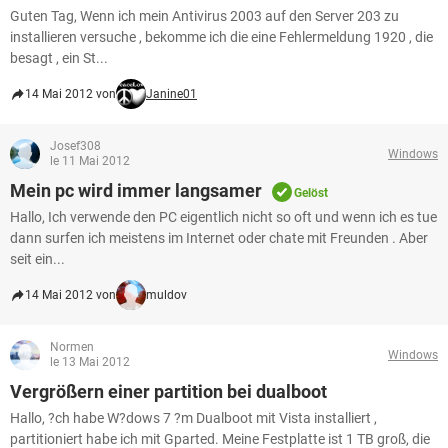
Guten Tag, Wenn ich mein Antivirus 2003 auf den Server 203 zu
installieren versuche , bekomme ich die eine Fehlermeldung 1920 , die
besagt , ein St...
14 Mai 2012 von
Janine01
Josef308
Windows
le 11 Mai 2012
Mein pc wird immer langsamer
Gelöst
Hallo, Ich verwende den PC eigentlich nicht so oft und wenn ich es tue
dann surfen ich meistens im Internet oder chate mit Freunden . Aber
seit ein...
14 Mai 2012 von
muldov
Normen
Windows
le 13 Mai 2012
Vergrößern einer partition bei dualboot
Hallo, ?ch habe W?dows 7 ?m Dualboot mit Vista installiert ,
partitioniert habe ich mit Gparted. Meine Festplatte ist 1 TB groß, die