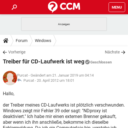
MENU
HOME
SPIELE
STREAMING
TIPPS & TRICKS
Forum
Windows
ANDROID
IOS
SPIELE
STREAMING
DOWNLOADS
Vorherige
Nächste
WINDOWS 10
INSTAGRAM
ANDROID
IOS
Treiber für CD-Laufwerk ist weg
WHATSAPP
SPIELE
TIKTOK
STREAMING
Geschlossen
FORUM
WINDOWS 10
INSTAGRAM
FACEBOOK
ANDROID
HARDWARE
IOS
Purcat
- Geändert am 21. Januar 2019 um 04:14
WHATSAPP
SPIELE
TIKTOK
STREAMING
LEXIKON
Purcat -
20. April 2012 um 18:01
WINDOWS 10
INSTAGRAM
FACEBOOK
ANDROID
HARDWARE
IOS
WHATSAPP
SPIELE
TIKTOK
STREAMING
Hallo,
WINDOWS 10
INSTAGRAM
FACEBOOK
ANDROID
HARDWARE
IOS
der Treiber meines CD-Laufwerks ist plötzlich verschwunden.
WHATSAPP
TIKTOK
Windows zeigt mir Fehler 39 oder sagt: "NDproxy ist
WINDOWS 10
INSTAGRAM
FACEBOOK
HARDWARE
deaktiviert." Ich habe mir einen externen Brenner gekauft,
WHATSAPP
TIKTOK
aber wenn ich ihn anschließe, bekomme ich dieselbe
Fehlermeldung. Da ich ein Computerlaie bin, verstehe ich