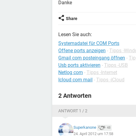
Danke
Share
Lesen Sie auch:
Systemadatei für COM Ports
Offene ports anzeigen
-
Tipps -Win
Gmail com posteingang öffnen
-
Tip
Usb ports aktivieren
-
Tipps -USB
Netlog com
-
Tipps -Internet
Icloud com mail
-
Tipps -iCloud
2 Antworten
ANTWORT 1 / 2
Superkanone
48
24. April 2012 um 17:58