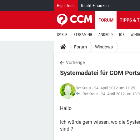
High-Tech
Recht-Finanzen
FORUM
TIPPS & 
SPIELE
STREAMING
ANDROID
IOS
WIND
Forum
Windows
Vorherige
Systemadatei für COM Ports
RotKraut
- 24. April 2012 um 11:25
RotKraut -
24. April 2012 um 18:
Hallo
Ich würde gern wissen, wo die Syste
sind ?