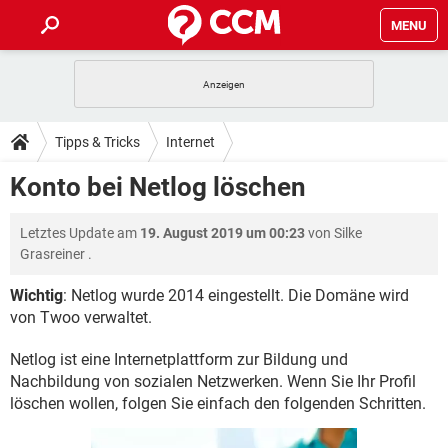
MENU
HOME
SPIELE
STREAMING
TIPPS & TRICKS
Tipps & Tricks
Internet
ANDROID
IOS
SPIELE
STREAMING
DOWNLOADS
Konto bei Netlog löschen
WINDOWS 10
INSTAGRAM
ANDROID
IOS
WHATSAPP
SPIELE
TIKTOK
STREAMING
FORUM
Letztes Update am
19. August 2019 um 00:23
von
Silke
WINDOWS 10
INSTAGRAM
FACEBOOK
ANDROID
HARDWARE
IOS
Grasreiner
.
WHATSAPP
SPIELE
TIKTOK
STREAMING
LEXIKON
WINDOWS 10
INSTAGRAM
Wichtig
: Netlog wurde 2014 eingestellt. Die Domäne wird
FACEBOOK
ANDROID
HARDWARE
IOS
von Twoo verwaltet.
WHATSAPP
SPIELE
TIKTOK
STREAMING
WINDOWS 10
INSTAGRAM
FACEBOOK
ANDROID
HARDWARE
IOS
Netlog ist eine Internetplattform zur Bildung und
WHATSAPP
TIKTOK
Nachbildung von sozialen Netzwerken. Wenn Sie Ihr Profil
WINDOWS 10
INSTAGRAM
löschen wollen, folgen Sie einfach den folgenden Schritten.
FACEBOOK
HARDWARE
WHATSAPP
TIKTOK