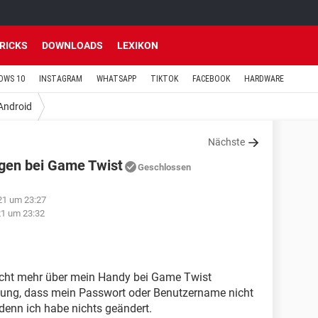
TRICKS
DOWNLOADS
LEXIKON
OWS 10
INSTAGRAM
WHATSAPP
TIKTOK
FACEBOOK
HARDWARE
Android
Nächste
ggen bei Game Twist
Geschlossen
21 um 23:27
21 um 23:32
nicht mehr über mein Handy bei Game Twist
ung, dass mein Passwort oder Benutzername nicht
, denn ich habe nichts geändert.