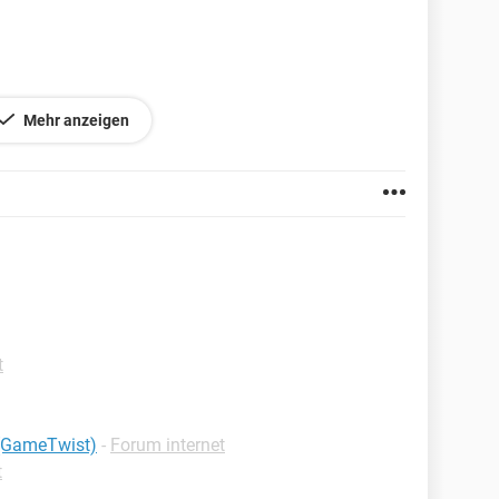
Mehr anzeigen
n
t
 (GameTwist)
-
Forum internet
t