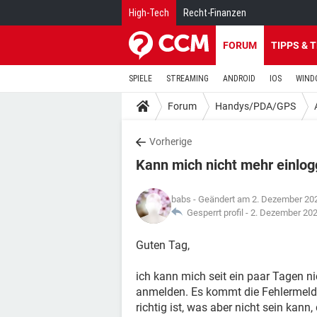
High-Tech
Recht-Finanzen
FORUM
TIPPS & 
SPIELE
STREAMING
ANDROID
IOS
WIND
Forum
Handys/PDA/GPS
Vorherige
Kann mich nicht mehr einlo
babs
- Geändert am 2. Dezember 20
Gesperrt profil -
2. Dezember 20
Guten Tag,
ich kann mich seit ein paar Tagen 
anmelden. Es kommt die Fehlermeld
richtig ist, was aber nicht sein kann