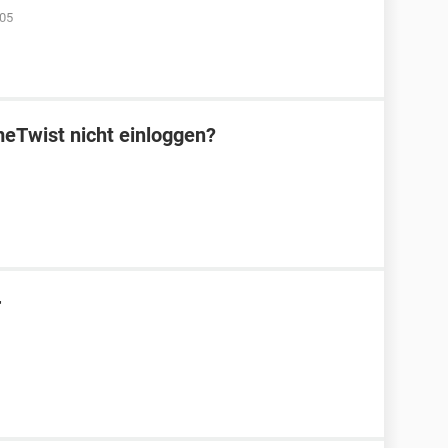
:05
eTwist nicht einloggen?
r