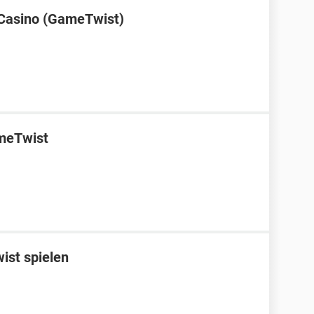
 Casino (GameTwist)
ameTwist
ist spielen