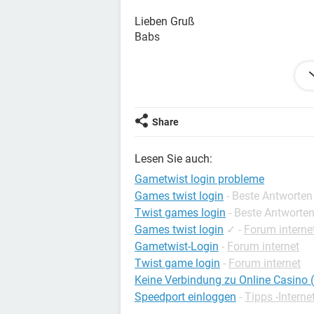
Lieben Gruß
Babs
Konfiguration:
iPhone / Safari 15.1
Share
Lesen Sie auch:
Gametwist login probleme
Games twist login
- Beste Antworten
Twist games login
- Beste Antworte
Games twist login
✓
-
Forum interne
Gametwist-Login
-
Forum internet
Twist game login
-
Forum internet
Keine Verbindung zu Online Casino
Speedport einloggen
-
Tipps -Interne