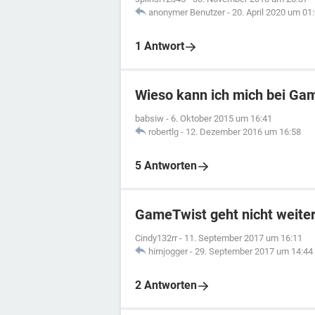
anonymer Benutzer
-
20. April 2020 um 01
1 Antwort
Wieso kann ich mich bei Gam
babsiw
-
6. Oktober 2015 um 16:41
robertlg
-
12. Dezember 2016 um 16:58
5 Antworten
GameTwist geht nicht weite
Cindy132rr
-
11. September 2017 um 16:11
hirnjogger
-
29. September 2017 um 14:44
2 Antworten