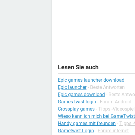
Lesen Sie auch
Epic games launcher download
Epic launcher
- Beste Antworten
Epic games download
- Beste Antwo
Games twist login
-
Forum Android
Crossplay games
-
Tipps -Videospiel
Wieso kann ich mich bei GameTwist 
Handy games mit freunden
-
Tipps -
Gametwist-Login
-
Forum internet