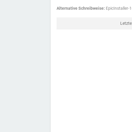
Alternative Schreibweise:
EpicInstaller-1
Letzt