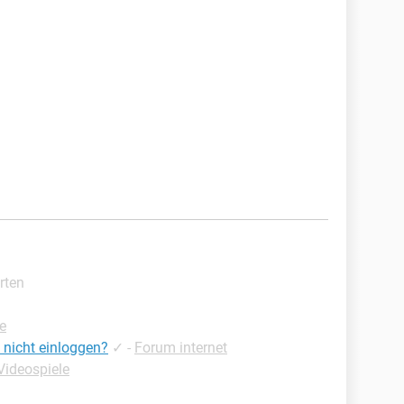
rten
e
nicht einloggen?
✓
-
Forum internet
Videospiele