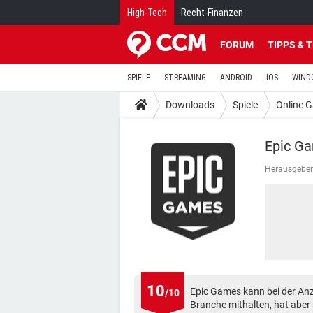
High-Tech
Recht-Finanzen
FORUM
TIPPS & 
SPIELE
STREAMING
ANDROID
IOS
WIND
Downloads
Spiele
Online 
Epic G
Herausgeber
10
Epic Games kann bei der Anza
/10
Branche mithalten, hat aber 