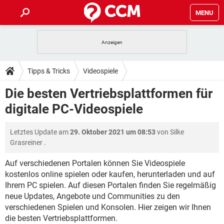
MENU
HOME
SPIELE
STREAMING
TIPPS & TRICKS
Tipps & Tricks
Videospiele
ANDROID
IOS
SPIELE
STREAMING
DOWNLOADS
Die besten Vertriebsplattformen für
WINDOWS 10
INSTAGRAM
ANDROID
IOS
digitale PC-Videospiele
WHATSAPP
SPIELE
TIKTOK
STREAMING
FORUM
WINDOWS 10
INSTAGRAM
FACEBOOK
ANDROID
HARDWARE
IOS
Letztes Update am
29. Oktober 2021 um 08:53
von
Silke
WHATSAPP
SPIELE
TIKTOK
STREAMING
LEXIKON
WINDOWS 10
Grasreiner
.
INSTAGRAM
FACEBOOK
ANDROID
HARDWARE
IOS
WHATSAPP
SPIELE
TIKTOK
STREAMING
Auf verschiedenen Portalen können Sie Videospiele
WINDOWS 10
INSTAGRAM
kostenlos online spielen oder kaufen, herunterladen und auf
FACEBOOK
ANDROID
HARDWARE
IOS
Ihrem PC spielen. Auf diesen Portalen finden Sie regelmäßig
WHATSAPP
TIKTOK
WINDOWS 10
INSTAGRAM
neue Updates, Angebote und Communities zu den
FACEBOOK
HARDWARE
verschiedenen Spielen und Konsolen. Hier zeigen wir Ihnen
WHATSAPP
TIKTOK
die besten Vertriebsplattformen.