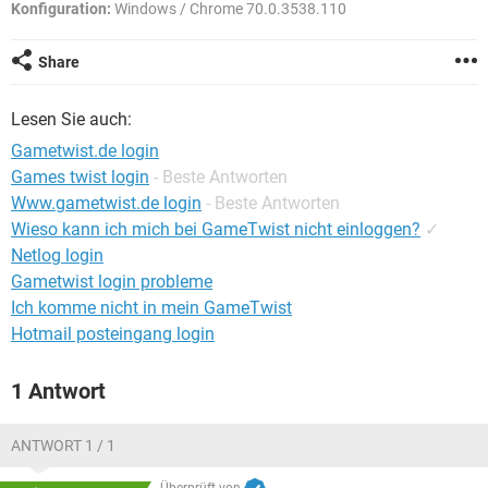
FACEBOOK
HARDWARE
Konfiguration:
Windows / Chrome 70.0.3538.110
Share
Lesen Sie auch:
Gametwist.de login
Games twist login
- Beste Antworten
Www.gametwist.de login
- Beste Antworten
Wieso kann ich mich bei GameTwist nicht einloggen?
✓
Netlog login
Gametwist login probleme
Ich komme nicht in mein GameTwist
Hotmail posteingang login
1 Antwort
ANTWORT 1 / 1