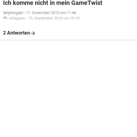
Ich komme nicht in mein GameTwist
delphingabi
-
11. Dezember 2015 um 11:46
mrlappen
-
15. September 2016 um 10:19
2 Antworten