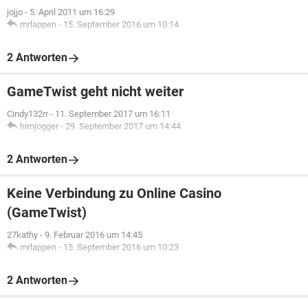
jojjo
-
5. April 2011 um 16:29
mrlappen
-
15. September 2016 um 10:14
2 Antworten
GameTwist geht nicht weiter
Cindy132rr
-
11. September 2017 um 16:11
hirnjogger
-
29. September 2017 um 14:44
2 Antworten
Keine Verbindung zu Online Casino
(GameTwist)
27kathy
-
9. Februar 2016 um 14:45
mrlappen
-
15. September 2016 um 10:23
2 Antworten