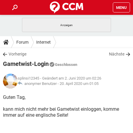
MENU
HOME
SPIELE
STREAMING
TIPPS & TRICKS
Forum
Internet
ANDROID
IOS
SPIELE
STREAMING
DOWNLOADS
Vorherige
Nächste
WINDOWS 10
INSTAGRAM
ANDROID
IOS
Gametwist-Login
WHATSAPP
SPIELE
TIKTOK
STREAMING
Geschlossen
FORUM
WINDOWS 10
INSTAGRAM
FACEBOOK
ANDROID
HARDWARE
IOS
splinsi12345
- Geändert am 2. Juni 2020 um 02:26
WHATSAPP
SPIELE
TIKTOK
STREAMING
LEXIKON
anonymer Benutzer -
20. April 2020 um 01:05
WINDOWS 10
INSTAGRAM
FACEBOOK
ANDROID
HARDWARE
IOS
WHATSAPP
SPIELE
TIKTOK
STREAMING
Guten Tag,
WINDOWS 10
INSTAGRAM
FACEBOOK
ANDROID
HARDWARE
IOS
kann mich nicht mehr bei Gametwist einloggen, komme
WHATSAPP
TIKTOK
immer auf eine englische Seite!
WINDOWS 10
INSTAGRAM
FACEBOOK
HARDWARE
WHATSAPP
TIKTOK