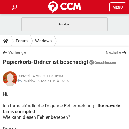
MENU
HOME
SPIELE
STREAMING
TIPPS & TRICKS
Forum
Windows
ANDROID
IOS
SPIELE
STREAMING
DOWNLOADS
Vorherige
Nächste
WINDOWS 10
INSTAGRAM
ANDROID
IOS
Papierkorb-Ordner ist beschädigt
WHATSAPP
SPIELE
TIKTOK
STREAMING
Geschlossen
FORUM
WINDOWS 10
INSTAGRAM
FACEBOOK
ANDROID
HARDWARE
IOS
Dunzerl
- 4 Mai 2011 à 16:53
WHATSAPP
SPIELE
TIKTOK
STREAMING
LEXIKON
muldov -
9 Mai 2012 à 16:15
WINDOWS 10
INSTAGRAM
FACEBOOK
ANDROID
HARDWARE
IOS
WHATSAPP
SPIELE
TIKTOK
STREAMING
Hi,
WINDOWS 10
INSTAGRAM
FACEBOOK
ANDROID
HARDWARE
IOS
ich habe ständig die folgende Fehlermeldung :
the recycle
WHATSAPP
TIKTOK
bin is corrupted
WINDOWS 10
INSTAGRAM
FACEBOOK
HARDWARE
Wie kann diesen Fehler beheben?
WHATSAPP
TIKTOK
Danke