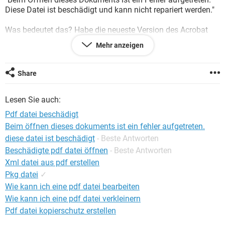
FACEBOOK
HARDWARE
Diese Datei ist beschädigt und kann nicht repariert werden."
Was bedeutet das? Habe die neueste Version des Acrobat
Reader auf meinem PC.
Mehr anzeigen
Gruss und Danke
Share
Lesen Sie auch:
Pdf datei beschädigt
Beim öffnen dieses dokuments ist ein fehler aufgetreten.
diese datei ist beschädigt
- Beste Antworten
Beschädigte pdf datei öffnen
- Beste Antworten
Xml datei aus pdf erstellen
Pkg datei
✓
Wie kann ich eine pdf datei bearbeiten
Wie kann ich eine pdf datei verkleinern
Pdf datei kopierschutz erstellen