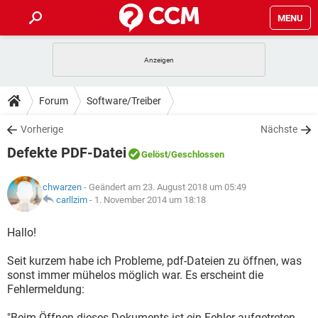
MENU
HOME
SPIELE
STREAMING
TIPPS & TRICKS
Forum
Software/Treiber
ANDROID
IOS
SPIELE
STREAMING
DOWNLOADS
Vorherige
Nächste
WINDOWS 10
INSTAGRAM
ANDROID
IOS
Defekte PDF-Datei
WHATSAPP
SPIELE
TIKTOK
STREAMING
Gelöst
/Geschlossen
FORUM
WINDOWS 10
INSTAGRAM
FACEBOOK
ANDROID
HARDWARE
IOS
chwarzen
- Geändert am 23. August 2018 um 05:49
WHATSAPP
SPIELE
TIKTOK
STREAMING
LEXIKON
carllzim
-
1. November 2014 um 18:18
WINDOWS 10
INSTAGRAM
FACEBOOK
ANDROID
HARDWARE
IOS
WHATSAPP
SPIELE
TIKTOK
STREAMING
Hallo!
WINDOWS 10
INSTAGRAM
FACEBOOK
ANDROID
HARDWARE
IOS
Seit kurzem habe ich Probleme, pdf-Dateien zu öffnen, was
WHATSAPP
TIKTOK
sonst immer mühelos möglich war. Es erscheint die
WINDOWS 10
INSTAGRAM
FACEBOOK
HARDWARE
Fehlermeldung:
WHATSAPP
TIKTOK
"Beim Öffnen dieses Dokuments ist ein Fehler aufgetreten.