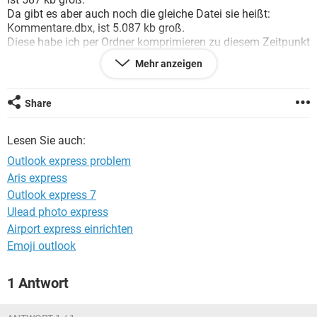
FACEBOOK
HARDWARE
Da gibt es aber auch noch die gleiche Datei sie heißt:
Kommentare.dbx, ist 5.087 kb groß.
Diese habe ich per Ordner komprimieren zu diesem Zeitpunkt
gespeichert. Aber was ich jetzt nicht begreife, warum sehe
Mehr anzeigen
ich keine E-Mail mehr in meinem Ordner.
Wie kann ich diese E-Mails wieder in meinem Ordner sichtbar
machen? Würde mich über eine Hilfe sehr freuen und hoffe,
Share
dass ich es gut verständlich erklärt habe.
Mit lieben Grüßen
Lesen Sie auch:
Outlook express problem
Aris express
Outlook express 7
Ulead photo express
Airport express einrichten
Emoji outlook
1 Antwort