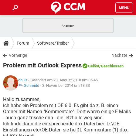
MENU
HOME
SPIELE
STREAMING
TIPPS & TRICKS
Forum
Software/Treiber
ANDROID
IOS
SPIELE
STREAMING
DOWNLOADS
Vorherige
Nächste
WINDOWS 10
INSTAGRAM
ANDROID
IOS
Problem mit Outlook Express
WHATSAPP
SPIELE
TIKTOK
STREAMING
Gelöst
/Geschlossen
FORUM
WINDOWS 10
INSTAGRAM
FACEBOOK
ANDROID
HARDWARE
IOS
chulz
- Geändert am 23. August 2018 um 05:46
WHATSAPP
SPIELE
TIKTOK
STREAMING
LEXIKON
Schmidd
-
3. November 2014 um 13:33
WINDOWS 10
INSTAGRAM
FACEBOOK
ANDROID
HARDWARE
IOS
WHATSAPP
SPIELE
TIKTOK
STREAMING
Hallo zusammen,
WINDOWS 10
INSTAGRAM
ich habe ein Problem mit OE 6.0. Es gibt da z. B. einen
FACEBOOK
ANDROID
HARDWARE
IOS
Ordner mit Namen "Kommentare". Dort waren einige E-Mails
WHATSAPP
TIKTOK
- auch ganz frische drin - die jetzt alle weg sind.
WINDOWS 10
INSTAGRAM
FACEBOOK
HARDWARE
Ich finde dann die entsprechende dbx-Datei hier: D:\OE
WHATSAPP
TIKTOK
Einstellungen etc\OE-Daten sie heißt: Kommentare (1).dbx,
ist 587 kb groß.