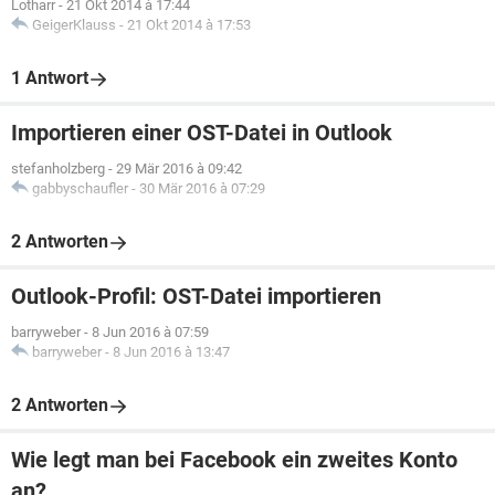
Lotharr
-
21 Okt 2014 à 17:44
GeigerKlauss
-
21 Okt 2014 à 17:53
1 Antwort
Importieren einer OST-Datei in Outlook
stefanholzberg
-
29 Mär 2016 à 09:42
gabbyschaufler
-
30 Mär 2016 à 07:29
2 Antworten
Outlook-Profil: OST-Datei importieren
barryweber
-
8 Jun 2016 à 07:59
barryweber
-
8 Jun 2016 à 13:47
2 Antworten
Wie legt man bei Facebook ein zweites Konto
an?