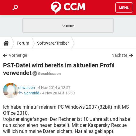
MENU
HOME
SPIELE
STREAMING
TIPPS & TRICKS
Forum
Software/Treiber
ANDROID
IOS
SPIELE
STREAMING
DOWNLOADS
Vorherige
Nächste
WINDOWS 10
INSTAGRAM
ANDROID
IOS
PST-Datei wird bereits im aktuellen Profil
WHATSAPP
SPIELE
TIKTOK
STREAMING
FORUM
WINDOWS 10
INSTAGRAM
verwendet
Geschlossen
FACEBOOK
ANDROID
HARDWARE
IOS
WHATSAPP
SPIELE
TIKTOK
STREAMING
LEXIKON
WINDOWS 10
INSTAGRAM
chwarzen
- 4 Nov 2014 à 13:57
FACEBOOK
ANDROID
HARDWARE
IOS
Schmidd
-
4 Nov 2014 à 16:30
WHATSAPP
SPIELE
TIKTOK
STREAMING
WINDOWS 10
INSTAGRAM
Ich habe mir auf meinem PC Windows 2007 (32bit) mit MS
FACEBOOK
ANDROID
HARDWARE
IOS
WHATSAPP
TIKTOK
Office 2010.
WINDOWS 10
INSTAGRAM
trojaner eingefangen. Der Rechner ist 10 Jahre alt und habe
FACEBOOK
HARDWARE
nun schon einen neuen bestellt. Mit der Kaspersky Rescue
WHATSAPP
TIKTOK
will ich nun meine Daten sichern. Hat alles geklappt.