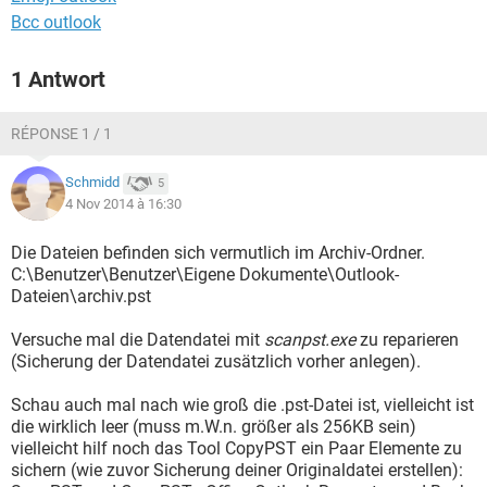
Vielleicht habt Ihr noch einen Tip?
Bcc outlook
1 Antwort
RÉPONSE 1 / 1
Schmidd
5
4 Nov 2014 à 16:30
Die Dateien befinden sich vermutlich im Archiv-Ordner.
C:\Benutzer\Benutzer\Eigene Dokumente\Outlook-
Dateien\archiv.pst
Versuche mal die Datendatei mit
scanpst.exe
zu reparieren
(Sicherung der Datendatei zusätzlich vorher anlegen).
Schau auch mal nach wie groß die .pst-Datei ist, vielleicht ist
die wirklich leer (muss m.W.n. größer als 256KB sein)
vielleicht hilf noch das Tool CopyPST ein Paar Elemente zu
sichern (wie zuvor Sicherung deiner Originaldatei erstellen):