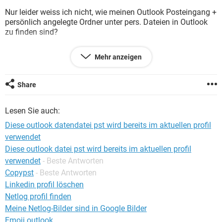
FACEBOOK
HARDWARE
Nur leider weiss ich nicht, wie meinen Outlook Posteingang +
persönlich angelegte Ordner unter pers. Dateien in Outlook
zu finden sind?
Und wie ich die sicher und in den neuen PC (64bit)- gleiches
Mehr anzeigen
Outlook wie alter PC- einfüge?
Habe selber mal probiert: Nach Outlook-Start bin ich mal in
Share
Datei/Öffnen auf "Outlook-Datendatei (PST) öffnen"
gegangen. Hier habe ich mir meine gespeicherte PST-Datei
Lesen Sie auch:
des alten Rechners gesucht, die ich separat auf einen
externen Wechseldatenträger exportiert habe. Doch leider
Diese outlook datendatei pst wird bereits im aktuellen profil
bleibt beim Öffnen des Orders die PST-Datei leer.
verwendet
Diese outlook datei pst wird bereits im aktuellen profil
Also wieder Outlook-Start, Datei/Öffnen auf "Outlook-
Datendatei importieren" gegangen.
verwendet
- Beste Antworten
Copypst
- Beste Antworten
Hier sagt er mir nach Suchen des Pfades mit den auf
Linkedin profil löschen
externer Festplatte gespeicherten PST-Datei die Meldung:
Netlog profil finden
"Diese Outlook-Datendatei (PST) wird bereits im aktuellen
Meine Netlog-Bilder sind in Google Bilder
Profil verwendet".
Emoji outlook