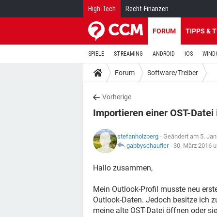
High-Tech
Recht-Finanzen
FORUM
TIPPS & 
SPIELE
STREAMING
ANDROID
IOS
WIND
Forum
Software/Treiber
Vorherige
Importieren einer OST-Datei 
stefanholzberg
- Geändert am 5. Ja
gabbyschaufler
-
30. März 2016 
Hallo zusammen,
Mein Outlook-Profil musste neu erst
Outlook-Daten. Jedoch besitze ich z
meine alte OST-Datei öffnen oder sie