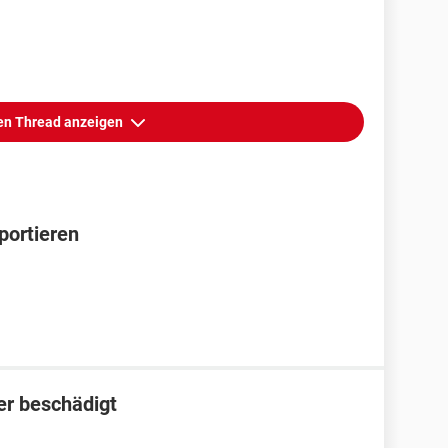
n Thread anzeigen
portieren
er beschädigt