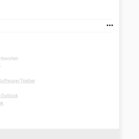
Antworten
n
oftware/Treiber
-Outlook
ok