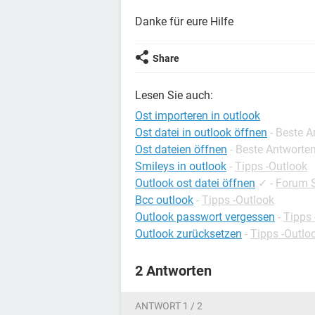
Danke für eure Hilfe
Share
Lesen Sie auch:
Ost importeren in outlook
Ost datei in outlook öffnen
- Beste 
Ost dateien öffnen
- Beste Antworte
Smileys in outlook
-
Tipps -Outlook
Outlook ost datei öffnen
✓
-
Forum S
Bcc outlook
-
Tipps -Outlook
Outlook passwort vergessen
-
Tipps 
Outlook zurücksetzen
-
Tipps -Outlo
2 Antworten
ANTWORT 1 / 2