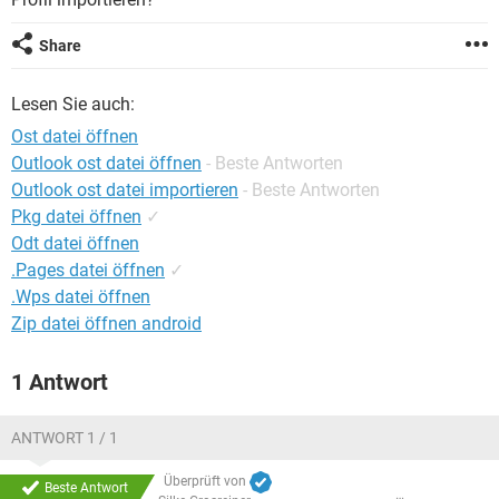
FACEBOOK
HARDWARE
Share
Lesen Sie auch:
Ost datei öffnen
Outlook ost datei öffnen
- Beste Antworten
Outlook ost datei importieren
- Beste Antworten
Pkg datei öffnen
✓
Odt datei öffnen
.Pages datei öffnen
✓
.Wps datei öffnen
Zip datei öffnen android
1 Antwort
ANTWORT 1 / 1
Überprüft von
Beste Antwort