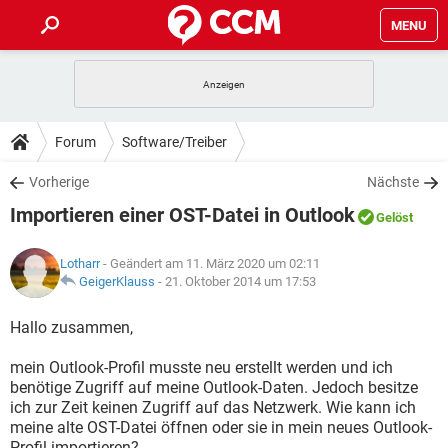
MENU
HOME
SPIELE
STREAMING
TIPPS & TRICKS
Forum
Software/Treiber
ANDROID
IOS
SPIELE
STREAMING
DOWNLOADS
Vorherige
Nächste
WINDOWS 10
INSTAGRAM
ANDROID
IOS
Importieren einer OST-Datei in Outlook
WHATSAPP
SPIELE
TIKTOK
STREAMING
Gelöst
FORUM
WINDOWS 10
INSTAGRAM
FACEBOOK
ANDROID
HARDWARE
IOS
Lotharr
- Geändert am 11. März 2020 um 02:11
WHATSAPP
SPIELE
TIKTOK
STREAMING
LEXIKON
GeigerKlauss
-
21. Oktober 2014 um 17:53
WINDOWS 10
INSTAGRAM
FACEBOOK
ANDROID
HARDWARE
IOS
WHATSAPP
SPIELE
TIKTOK
STREAMING
Hallo zusammen,
WINDOWS 10
INSTAGRAM
FACEBOOK
ANDROID
HARDWARE
IOS
mein Outlook-Profil musste neu erstellt werden und ich
WHATSAPP
TIKTOK
benötige Zugriff auf meine Outlook-Daten. Jedoch besitze
WINDOWS 10
INSTAGRAM
FACEBOOK
HARDWARE
ich zur Zeit keinen Zugriff auf das Netzwerk. Wie kann ich
WHATSAPP
TIKTOK
meine alte OST-Datei öffnen oder sie in mein neues Outlook-
Profil importieren?