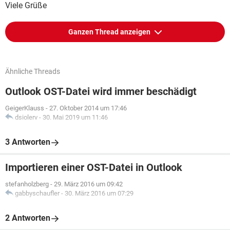
Viele Grüße
Ganzen Thread anzeigen
Ähnliche Threads
Outlook OST-Datei wird immer beschädigt
GeigerKlauss
-
27. Oktober 2014 um 17:46
dsiolerv
-
30. Mai 2019 um 11:46
3 Antworten
Importieren einer OST-Datei in Outlook
stefanholzberg
-
29. März 2016 um 09:42
gabbyschaufler
-
30. März 2016 um 07:29
2 Antworten