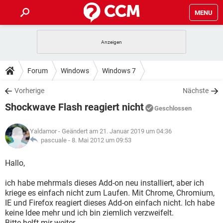
MENU
HOME
SPIELE
STREAMING
TIPPS & TRICKS
Forum
Windows
Windows 7
ANDROID
IOS
SPIELE
STREAMING
DOWNLOADS
Vorherige
Nächste
WINDOWS 10
INSTAGRAM
ANDROID
IOS
Shockwave Flash reagiert nicht
WHATSAPP
SPIELE
TIKTOK
STREAMING
Geschlossen
FORUM
WINDOWS 10
INSTAGRAM
FACEBOOK
ANDROID
HARDWARE
IOS
Yaldamor
- Geändert am 21. Januar 2019 um 04:36
WHATSAPP
SPIELE
TIKTOK
STREAMING
LEXIKON
pascuale -
8. Mai 2012 um 09:53
WINDOWS 10
INSTAGRAM
FACEBOOK
ANDROID
HARDWARE
IOS
WHATSAPP
SPIELE
TIKTOK
STREAMING
Hallo,
WINDOWS 10
INSTAGRAM
FACEBOOK
ANDROID
HARDWARE
IOS
ich habe mehrmals dieses Add-on neu installiert, aber ich
WHATSAPP
TIKTOK
kriege es einfach nicht zum Laufen. Mit Chrome, Chromium,
WINDOWS 10
INSTAGRAM
FACEBOOK
HARDWARE
IE und Firefox reagiert dieses Add-on einfach nicht. Ich habe
WHATSAPP
TIKTOK
keine Idee mehr und ich bin ziemlich verzweifelt.
Bitte helft mir weiter.