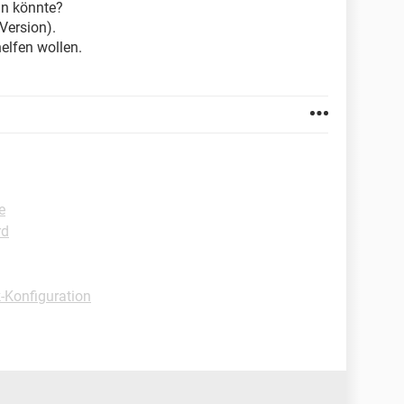
tun könnte?
Version).
helfen wollen.
e
rd
-Konfiguration