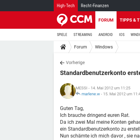
High-Tech
Recht-Finanzen
FORUM
TIPPS & 
SPIELE
STREAMING
ANDROID
IOS
WIND
Forum
Windows
Vorherige
Standardbenutzerkonto erst
MESSI
- 14. Mai 2012 um 11:25
marlene.w
-
15. Mai 2012 um 11:
Guten Tag,
Ich brauche dringend euren Rat.
Da ich zwei Mal meine Konten gehac
ein Standardbenutzerkonto zu erstel
Nun schämte ich mich davor , sie n