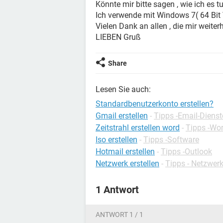
Könnte mir bitte sagen , wie ich es 
Ich verwende mit Windows 7( 64 Bit 
Vielen Dank an allen , die mir weiter
LIEBEN Gruß
Share
Lesen Sie auch:
Standardbenutzerkonto erstellen?
Gmail erstellen
-
Tipps -Email-Dienst
Zeitstrahl erstellen word
-
Tipps -Wo
Iso erstellen
-
Tipps -Software
Hotmail erstellen
-
Tipps -Outlook
Netzwerk erstellen
-
Tipps - Netzwerk
1 Antwort
ANTWORT 1 / 1