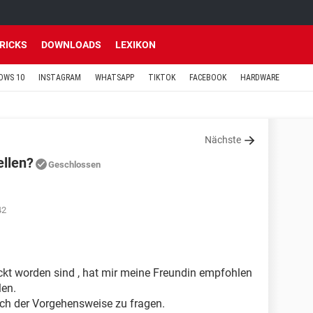
TRICKS
DOWNLOADS
LEXIKON
OWS 10
INSTAGRAM
WHATSAPP
TIKTOK
FACEBOOK
HARDWARE
Nächste
ellen?
Geschlossen
42
kt worden sind , hat mir meine Freundin empfohlen
len.
ach der Vorgehensweise zu fragen.