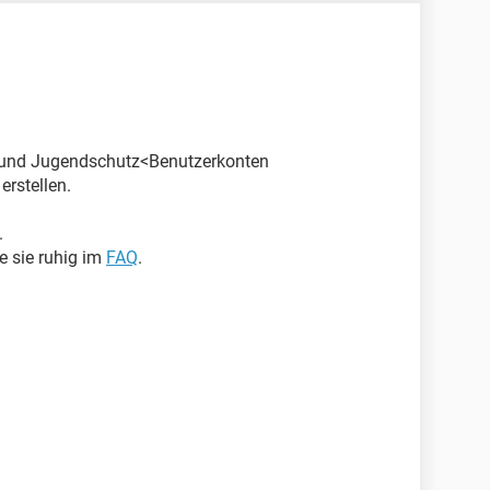
 und Jugendschutz<Benutzerkonten
rstellen.
.
le sie ruhig im
FAQ
.