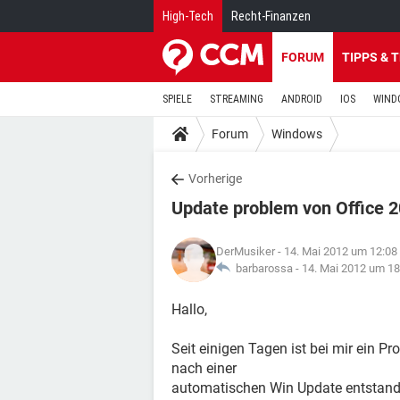
High-Tech
Recht-Finanzen
FORUM
TIPPS & 
SPIELE
STREAMING
ANDROID
IOS
WIND
Forum
Windows
Vorherige
Update problem von Office 
DerMusiker
- 14. Mai 2012 um 12:08
barbarossa -
14. Mai 2012 um 18
Hallo,
Seit einigen Tagen ist bei mir ein Pr
nach einer
automatischen Win Update entstande