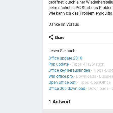
geöffnet, durch einer Wiederherstellu
beim nächsten PC-Start das Problem 
Wie kann ich das Problem endgültig 
Danke im Voraus
Share
Lesen Sie auch:
Office update 2010
Psp update
-
Tipps -PlayStation
Office key herausfinden
-
Tipps -Bü
Win office pro
-
Downloads - Busine
Open office pdf
-
Tipps -OpenOffice
Office 365 download
-
Downloads - O
1 Antwort