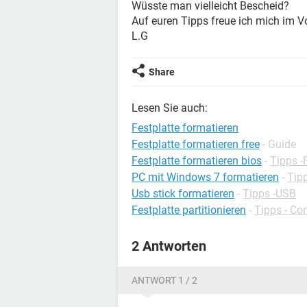
Wüsste man vielleicht Bescheid?
Auf euren Tipps freue ich mich im V
L.G
Share
Lesen Sie auch:
Festplatte formatieren
Festplatte formatieren free
- Guide
Festplatte formatieren bios
-
Tipps -
PC mit Windows 7 formatieren
-
Tip
Usb stick formatieren
-
Tipps -USB
Festplatte partitionieren
-
Tipps - Co
2 Antworten
ANTWORT 1 / 2