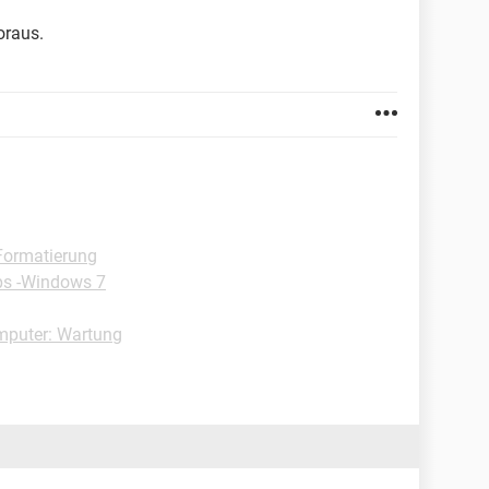
oraus.
Formatierung
ps -Windows 7
mputer: Wartung