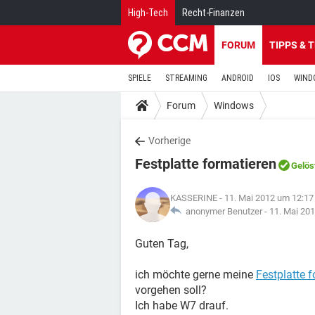
High-Tech
Recht-Finanzen
FORUM
TIPPS & 
SPIELE
STREAMING
ANDROID
IOS
WIND
Forum
Windows
Vorherige
Festplatte formatieren
Gelös
KASSERINE
- 11. Mai 2012 um 12:17
anonymer Benutzer -
11. Mai 20
Guten Tag,
ich möchte gerne meine
Festplatte 
vorgehen soll?
Ich habe W7 drauf.