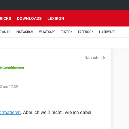
TRICKS
DOWNLOADS
LEXIKON
OWS 10
INSTAGRAM
WHATSAPP
TIKTOK
FACEBOOK
HARDWARE
Nächste
t
/Geschlossen
12 um 17:39
formatieren
. Aber ich weiß nicht , wie ich dabei