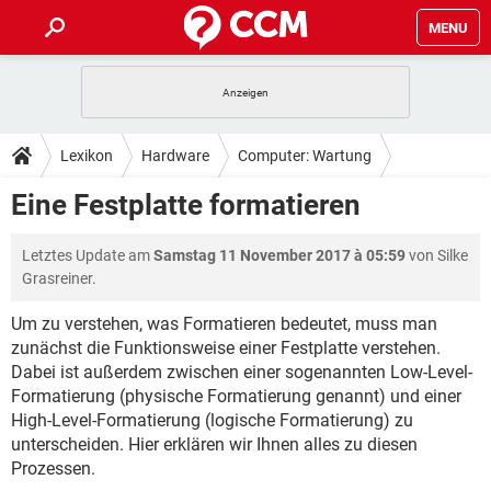
MENU
HOME
SPIELE
STREAMING
TIPPS & TRICKS
Lexikon
Hardware
Computer: Wartung
ANDROID
IOS
SPIELE
STREAMING
DOWNLOADS
Eine Festplatte formatieren
WINDOWS 10
INSTAGRAM
ANDROID
IOS
WHATSAPP
SPIELE
TIKTOK
STREAMING
FORUM
Letztes Update am
Samstag 11 November 2017 à 05:59
von Silke
WINDOWS 10
INSTAGRAM
FACEBOOK
ANDROID
HARDWARE
IOS
Grasreiner.
WHATSAPP
SPIELE
TIKTOK
STREAMING
LEXIKON
WINDOWS 10
INSTAGRAM
Um zu verstehen, was Formatieren bedeutet, muss man
FACEBOOK
ANDROID
HARDWARE
IOS
zunächst die Funktionsweise einer Festplatte verstehen.
WHATSAPP
SPIELE
TIKTOK
STREAMING
WINDOWS 10
INSTAGRAM
Dabei ist außerdem zwischen einer sogenannten Low-Level-
FACEBOOK
ANDROID
HARDWARE
IOS
Formatierung (physische Formatierung genannt) und einer
WHATSAPP
TIKTOK
High-Level-Formatierung (logische Formatierung) zu
WINDOWS 10
INSTAGRAM
unterscheiden. Hier erklären wir Ihnen alles zu diesen
FACEBOOK
HARDWARE
WHATSAPP
TIKTOK
Prozessen.