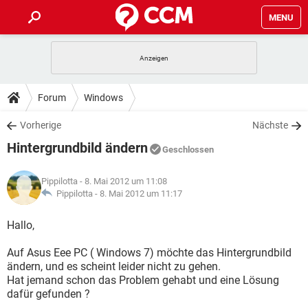
MENU
HOME
SPIELE
STREAMING
TIPPS & TRICKS
Forum
Windows
ANDROID
IOS
SPIELE
STREAMING
DOWNLOADS
Vorherige
Nächste
WINDOWS 10
INSTAGRAM
ANDROID
IOS
Hintergrundbild ändern
WHATSAPP
SPIELE
TIKTOK
STREAMING
Geschlossen
FORUM
WINDOWS 10
INSTAGRAM
FACEBOOK
ANDROID
HARDWARE
IOS
Pippilotta
- 8. Mai 2012 um 11:08
WHATSAPP
SPIELE
TIKTOK
STREAMING
LEXIKON
Pippilotta -
8. Mai 2012 um 11:17
WINDOWS 10
INSTAGRAM
FACEBOOK
ANDROID
HARDWARE
IOS
WHATSAPP
SPIELE
TIKTOK
STREAMING
Hallo,
WINDOWS 10
INSTAGRAM
FACEBOOK
ANDROID
HARDWARE
IOS
Auf Asus Eee PC ( Windows 7) möchte das Hintergrundbild
WHATSAPP
TIKTOK
ändern, und es scheint leider nicht zu gehen.
WINDOWS 10
INSTAGRAM
FACEBOOK
HARDWARE
Hat jemand schon das Problem gehabt und eine Lösung
WHATSAPP
TIKTOK
dafür gefunden ?