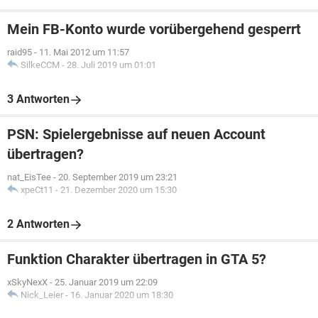
Mein FB-Konto wurde vorübergehend gesperrt
raid95
-
11. Mai 2012 um 11:57
SilkeCCM
-
28. Juli 2019 um 01:01
3 Antworten
PSN: Spielergebnisse auf neuen Account
übertragen?
nat_EisTee
-
20. September 2019 um 23:21
xpeCt11
-
21. Dezember 2020 um 15:30
2 Antworten
Funktion Charakter übertragen in GTA 5?
xSkyNexX
-
25. Januar 2019 um 22:09
Nick_Leier
-
16. Januar 2020 um 18:30