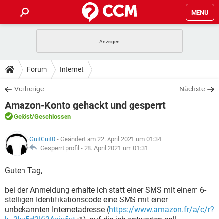
MENU
HOME
SPIELE
STREAMING
TIPPS & TRICKS
Forum
Internet
ANDROID
IOS
SPIELE
STREAMING
DOWNLOADS
Vorherige
Nächste
WINDOWS 10
INSTAGRAM
ANDROID
IOS
Amazon-Konto gehackt und gesperrt
WHATSAPP
SPIELE
TIKTOK
STREAMING
FORUM
WINDOWS 10
INSTAGRAM
Gelöst
/Geschlossen
FACEBOOK
ANDROID
HARDWARE
IOS
WHATSAPP
SPIELE
TIKTOK
STREAMING
LEXIKON
WINDOWS 10
GuitGuit0
- Geändert am 22. April 2021 um 01:34
INSTAGRAM
FACEBOOK
ANDROID
HARDWARE
IOS
Gesperrt profil -
28. April 2021 um 01:31
WHATSAPP
SPIELE
TIKTOK
STREAMING
WINDOWS 10
INSTAGRAM
Guten Tag,
FACEBOOK
ANDROID
HARDWARE
IOS
WHATSAPP
TIKTOK
bei der Anmeldung erhalte ich statt einer SMS mit einem 6-
WINDOWS 10
INSTAGRAM
FACEBOOK
HARDWARE
stelligen Identifikationscode eine SMS mit einer
WHATSAPP
TIKTOK
unbekannten Internetadresse (
https://www.amazon.fr/a/c/r?