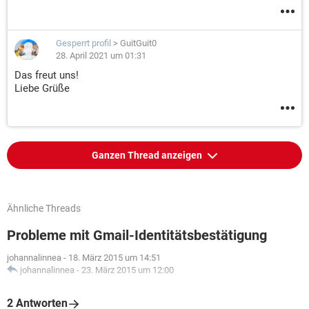
Gesperrt profil
>
GuitGuit0
28. April 2021 um 01:31
Das freut uns!
Liebe Grüße
Ganzen Thread anzeigen
Ähnliche Threads
Probleme mit Gmail-Identitätsbestätigung
johannalinnea
-
18. März 2015 um 14:51
johannalinnea
-
23. März 2015 um 12:00
2 Antworten