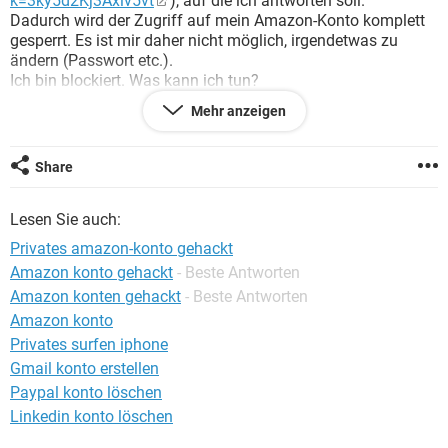
k=3ky5d2Kj3Axiv5vt
), auf die ich antworten soll.
FACEBOOK
HARDWARE
Dadurch wird der Zugriff auf mein Amazon-Konto komplett
gesperrt. Es ist mir daher nicht möglich, irgendetwas zu
ändern (Passwort etc.).
Ich bin blockiert. Was kann ich tun?
Mehr anzeigen
Vielen Dank im Voraus für eine Antwort.
Share
Lesen Sie auch:
Privates amazon-konto gehackt
Amazon konto gehackt
- Beste Antworten
Amazon konten gehackt
- Beste Antworten
Amazon konto
Privates surfen iphone
Gmail konto erstellen
Paypal konto löschen
Linkedin konto löschen