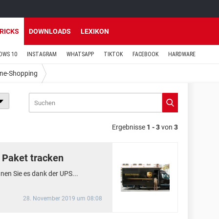
TRICKS
DOWNLOADS
LEXIKON
OWS 10
INSTAGRAM
WHATSAPP
TIKTOK
FACEBOOK
HARDWARE
ine-Shopping
Ergebnisse
1 - 3
von
3
 Paket tracken
nen Sie es dank der UPS...
28. November 2019 um 08:08