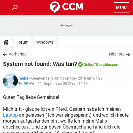
MENU
HOME
SPIELE
STREAMING
TIPPS & TRICKS
Forum
Windows
ANDROID
IOS
SPIELE
STREAMING
DOWNLOADS
Vorherige
Nächste
WINDOWS 10
INSTAGRAM
ANDROID
IOS
System not found: Was tun?
WHATSAPP
SPIELE
TIKTOK
STREAMING
Gelöst
/Geschlossen
FORUM
WINDOWS 10
INSTAGRAM
FACEBOOK
ANDROID
HARDWARE
IOS
Taube
- Geändert am 30. November 2018 um 04:29
WHATSAPP
SPIELE
TIKTOK
STREAMING
LEXIKON
RE.VW
-
11. September 2012 um 12:30
WINDOWS 10
INSTAGRAM
FACEBOOK
ANDROID
HARDWARE
IOS
WHATSAPP
SPIELE
TIKTOK
STREAMING
Guten Tag liebe Gemeinde!
WINDOWS 10
INSTAGRAM
FACEBOOK
ANDROID
HARDWARE
IOS
Mich tritt - glaube ich ein Pferd. Gestern habe ich meinen
WHATSAPP
TIKTOK
Laptop
an gelassen ( ich war eingespennt) und wo ich heute
WINDOWS 10
INSTAGRAM
FACEBOOK
HARDWARE
morgen aufgestanden bin , wollte ich meine Mails
WHATSAPP
TIKTOK
abschecken ..Und zur bösen Überraschung fand dich die
erschreckende Meldung: "System not found"...