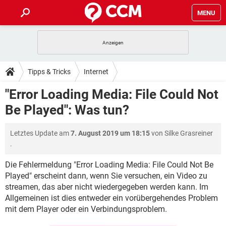
MENU
HOME
SPIELE
STREAMING
TIPPS & TRICKS
Tipps & Tricks
Internet
ANDROID
IOS
SPIELE
STREAMING
DOWNLOADS
"Error Loading Media: File Could Not
WINDOWS 10
INSTAGRAM
ANDROID
IOS
Be Played": Was tun?
WHATSAPP
SPIELE
TIKTOK
STREAMING
FORUM
WINDOWS 10
INSTAGRAM
FACEBOOK
ANDROID
HARDWARE
IOS
Letztes Update am
7. August 2019 um 18:15
von
Silke Grasreiner
WHATSAPP
SPIELE
TIKTOK
STREAMING
LEXIKON
WINDOWS 10
.
INSTAGRAM
FACEBOOK
ANDROID
HARDWARE
IOS
WHATSAPP
SPIELE
TIKTOK
STREAMING
Die Fehlermeldung "Error Loading Media: File Could Not Be
WINDOWS 10
INSTAGRAM
Played" erscheint dann, wenn Sie versuchen, ein Video zu
FACEBOOK
ANDROID
HARDWARE
IOS
streamen, das aber nicht wiedergegeben werden kann. Im
WHATSAPP
TIKTOK
WINDOWS 10
INSTAGRAM
Allgemeinen ist dies entweder ein vorübergehendes Problem
FACEBOOK
HARDWARE
mit dem Player oder ein Verbindungsproblem.
WHATSAPP
TIKTOK