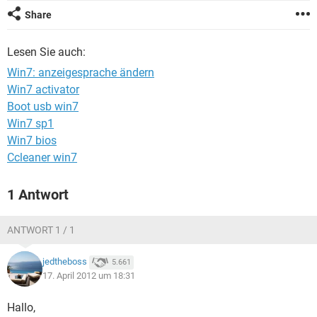
FACEBOOK
HARDWARE
Share
Lesen Sie auch:
Win7: anzeigesprache ändern
Win7 activator
Boot usb win7
Win7 sp1
Win7 bios
Ccleaner win7
1 Antwort
ANTWORT 1 / 1
jedtheboss
5.661
17. April 2012 um 18:31
Hallo,