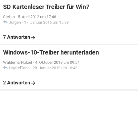
SD Kartenleser Treiber für Win7
Stefan
-
5. April 2012 um 17:46
Jürgen
-
17. Januar 2016 um 15:39
7 Antworten
Windows-10-Treiber herunterladen
WaldemarHotzel
-
4. Oktober 2018 um 09:54
HaykelTech
-
28. Januar 2019 um 16:43
2 Antworten