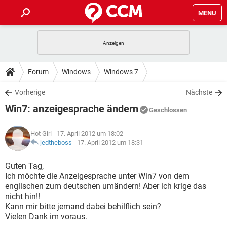
MENU
HOME
SPIELE
STREAMING
TIPPS & TRICKS
Forum
Windows
Windows 7
ANDROID
IOS
SPIELE
STREAMING
DOWNLOADS
Vorherige
Nächste
WINDOWS 10
INSTAGRAM
ANDROID
IOS
Win7: anzeigesprache ändern
WHATSAPP
SPIELE
TIKTOK
STREAMING
Geschlossen
FORUM
WINDOWS 10
INSTAGRAM
FACEBOOK
ANDROID
HARDWARE
IOS
Hot Girl
- 17. April 2012 um 18:02
WHATSAPP
SPIELE
TIKTOK
STREAMING
LEXIKON
jedtheboss
-
17. April 2012 um 18:31
WINDOWS 10
INSTAGRAM
FACEBOOK
ANDROID
HARDWARE
IOS
WHATSAPP
SPIELE
TIKTOK
STREAMING
Guten Tag,
WINDOWS 10
INSTAGRAM
Ich möchte die Anzeigesprache unter Win7 von dem
FACEBOOK
ANDROID
HARDWARE
IOS
englischen zum deutschen umändern! Aber ich krige das
WHATSAPP
TIKTOK
nicht hin!!
WINDOWS 10
INSTAGRAM
FACEBOOK
HARDWARE
Kann mir bitte jemand dabei behilflich sein?
WHATSAPP
TIKTOK
Vielen Dank im voraus.