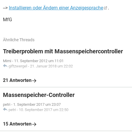
-->
Installieren oder Ändern einer Anzeigesprache
.
MfG
Ähnliche Threads
Treiberproblem mit Massenspeichercontroller
Mimi
-
11. September 2012 um 11:01
giftzwergel
-
21. Januar 2018 um 22:02
21 Antworten
Massenspeicher-Controller
petri
-
1. September 2017 um 23:07
petri
-
10. September 2017 um 22:50
15 Antworten