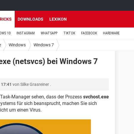
TRICKS
DOWNLOADS
LEXIKON
OWS 10
INSTAGRAM
WHATSAPP
TIKTOK
FACEBOOK
HARDWARE
e
Windows
Windows 7
exe (netsvcs) bei Windows 7
 17:41
von
Silke Grasreiner
.
 Task-Manager sehen, dass der Prozess
svchost.exe
Systems für sich beansprucht, machen Sie sich
icht um einen Virus.