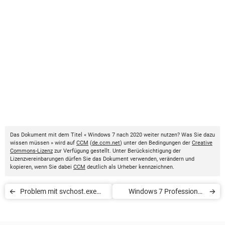
Das Dokument mit dem Titel « Windows 7 nach 2020 weiter nutzen? Was Sie dazu
wissen müssen » wird auf
CCM
(
de.ccm.net
) unter den Bedingungen der
Creative
Commons-Lizenz
zur Verfügung gestellt. Unter Berücksichtigung der
Lizenzvereinbarungen dürfen Sie das Dokument verwenden, verändern und
kopieren, wenn Sie dabei
CCM
deutlich als Urheber kennzeichnen.
Problem mit svchost.exe
Windows 7 Professional:
(netsvcs) bei Windows 7
Spiele nicht gefunden
lösen