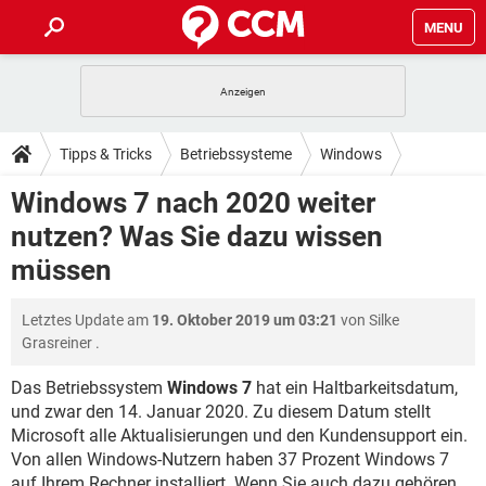
MENU
HOME
SPIELE
STREAMING
TIPPS & TRICKS
Tipps & Tricks
Betriebssysteme
Windows
ANDROID
IOS
SPIELE
STREAMING
DOWNLOADS
Windows 7 nach 2020 weiter
Windows 7
WINDOWS 10
INSTAGRAM
ANDROID
IOS
nutzen? Was Sie dazu wissen
WHATSAPP
SPIELE
TIKTOK
STREAMING
FORUM
WINDOWS 10
INSTAGRAM
müssen
FACEBOOK
ANDROID
HARDWARE
IOS
WHATSAPP
SPIELE
TIKTOK
STREAMING
LEXIKON
WINDOWS 10
INSTAGRAM
Letztes Update am
19. Oktober 2019 um 03:21
von
Silke
FACEBOOK
ANDROID
HARDWARE
IOS
Grasreiner
.
WHATSAPP
SPIELE
TIKTOK
STREAMING
WINDOWS 10
INSTAGRAM
FACEBOOK
ANDROID
HARDWARE
IOS
Das Betriebssystem
Windows 7
hat ein Haltbarkeitsdatum,
WHATSAPP
TIKTOK
und zwar den 14. Januar 2020. Zu diesem Datum stellt
WINDOWS 10
INSTAGRAM
Microsoft alle Aktualisierungen und den Kundensupport ein.
FACEBOOK
HARDWARE
WHATSAPP
TIKTOK
Von allen Windows-Nutzern haben 37 Prozent Windows 7
auf Ihrem Rechner installiert. Wenn Sie auch dazu gehören,