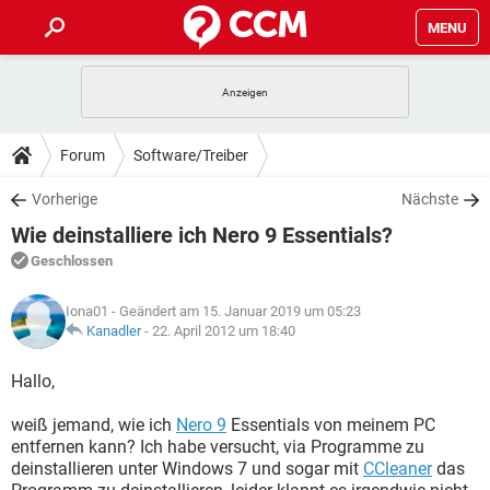
MENU
HOME
SPIELE
STREAMING
TIPPS & TRICKS
Forum
Software/Treiber
ANDROID
IOS
SPIELE
STREAMING
DOWNLOADS
Vorherige
Nächste
WINDOWS 10
INSTAGRAM
ANDROID
IOS
Wie deinstalliere ich Nero 9 Essentials?
WHATSAPP
SPIELE
TIKTOK
STREAMING
FORUM
WINDOWS 10
INSTAGRAM
Geschlossen
FACEBOOK
ANDROID
HARDWARE
IOS
WHATSAPP
SPIELE
TIKTOK
STREAMING
LEXIKON
WINDOWS 10
Iona01
- Geändert am 15. Januar 2019 um 05:23
INSTAGRAM
FACEBOOK
ANDROID
HARDWARE
IOS
Kanadler
-
22. April 2012 um 18:40
WHATSAPP
SPIELE
TIKTOK
STREAMING
WINDOWS 10
INSTAGRAM
Hallo,
FACEBOOK
ANDROID
HARDWARE
IOS
WHATSAPP
TIKTOK
weiß jemand, wie ich
WINDOWS 10
Nero 9
Essentials von meinem PC
INSTAGRAM
FACEBOOK
HARDWARE
entfernen kann? Ich habe versucht, via Programme zu
WHATSAPP
TIKTOK
deinstallieren unter Windows 7 und sogar mit
CCleaner
das