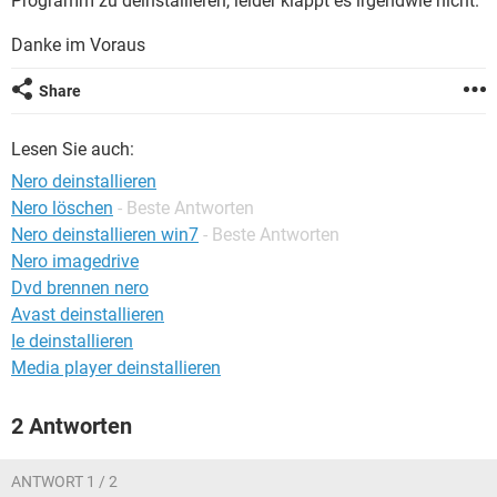
Programm zu deinstallieren, leider klappt es irgendwie nicht.
FACEBOOK
HARDWARE
Danke im Voraus
Share
Lesen Sie auch:
Nero deinstallieren
Nero löschen
- Beste Antworten
Nero deinstallieren win7
- Beste Antworten
Nero imagedrive
Dvd brennen nero
Avast deinstallieren
Ie deinstallieren
Media player deinstallieren
2 Antworten
ANTWORT 1 / 2