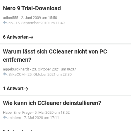
Nero 9 Trial-Download
adlon555
-
2. Juni 2009 um 15:50
rio
-
15. September 2010 um 11:49
6 Antworten
Warum lässt sich CCleaner nicht von PC
entfernen?
aggeburckhardt
-
23. Oktober 2021 um 06:37
SilkeCCM
-
25. Oktober 2021 um 23:30
1 Antwort
Wie kann ich CCleaner deinstallieren?
Habe_Eine_Frage
-
5. Mai 2020 um 18:52
mintero
-
7. Mai 2020 um 17:11