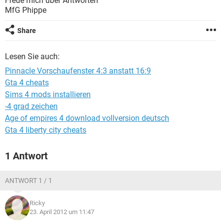
Freue mich über Antworten^^
FACEBOOK
HARDWARE
MfG Phippe
Share
Lesen Sie auch:
Pinnacle Vorschaufenster 4:3 anstatt 16:9
Gta 4 cheats
Sims 4 mods installieren
-4 grad zeichen
Age of empires 4 download vollversion deutsch
Gta 4 liberty city cheats
1 Antwort
ANTWORT 1 / 1
Ricky
23. April 2012 um 11:47