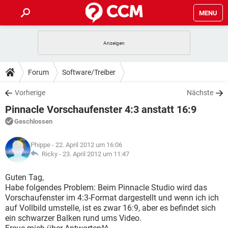
MENU
HOME
SPIELE
STREAMING
TIPPS & TRICKS
Forum
Software/Treiber
ANDROID
IOS
SPIELE
STREAMING
DOWNLOADS
Vorherige
Nächste
WINDOWS 10
INSTAGRAM
ANDROID
IOS
Pinnacle Vorschaufenster 4:3 anstatt 16:9
WHATSAPP
SPIELE
TIKTOK
STREAMING
FORUM
WINDOWS 10
INSTAGRAM
Geschlossen
FACEBOOK
ANDROID
HARDWARE
IOS
WHATSAPP
SPIELE
TIKTOK
STREAMING
LEXIKON
WINDOWS 10
Phippe
- 22. April 2012 um 16:06
INSTAGRAM
FACEBOOK
ANDROID
HARDWARE
IOS
Ricky -
23. April 2012 um 11:47
WHATSAPP
SPIELE
TIKTOK
STREAMING
WINDOWS 10
INSTAGRAM
Guten Tag,
FACEBOOK
ANDROID
HARDWARE
IOS
Habe folgendes Problem: Beim Pinnacle Studio wird das
WHATSAPP
TIKTOK
Vorschaufenster im 4:3-Format dargestellt und wenn ich ich
WINDOWS 10
INSTAGRAM
FACEBOOK
HARDWARE
auf Vollbild umstelle, ist es zwar 16:9, aber es befindet sich
WHATSAPP
TIKTOK
ein schwarzer Balken rund ums Video.