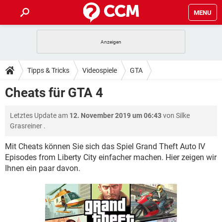
MENU
HOME
SPIELE
STREAMING
TIPPS & TRICKS
Tipps & Tricks
Videospiele
GTA
ANDROID
IOS
SPIELE
STREAMING
DOWNLOADS
Cheats für GTA 4
WINDOWS 10
INSTAGRAM
ANDROID
IOS
WHATSAPP
SPIELE
TIKTOK
STREAMING
FORUM
Letztes Update am
12. November 2019 um 06:43
von
Silke
WINDOWS 10
INSTAGRAM
FACEBOOK
ANDROID
HARDWARE
IOS
Grasreiner
.
WHATSAPP
SPIELE
TIKTOK
STREAMING
LEXIKON
WINDOWS 10
INSTAGRAM
Mit Cheats können Sie sich das Spiel Grand Theft Auto IV
FACEBOOK
ANDROID
HARDWARE
IOS
Episodes from Liberty City einfacher machen. Hier zeigen wir
WHATSAPP
SPIELE
TIKTOK
STREAMING
WINDOWS 10
INSTAGRAM
Ihnen ein paar davon.
FACEBOOK
ANDROID
HARDWARE
IOS
WHATSAPP
TIKTOK
WINDOWS 10
INSTAGRAM
FACEBOOK
HARDWARE
WHATSAPP
TIKTOK