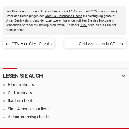
Das Dokument mit dem Titel « Cheats für GTA 4 » wird auf
CCM
(
de.ccm.net
)
unter den Bedingungen der
Creative Commons-Lizenz
zur Verfügung gestellt.
Unter Berücksichtigung der Lizenzvereinbarungen dürfen Sie das Dokument
verwenden, verändern und kopieren, wenn Sie dabei
CCM
deutlich als Urheber
kennzeichnen.
GTA: Vice City - Cheats
Geld verdienen in GTA
Online
LESEN SIE AUCH
Hitman cheats
Cs 1.6 cheats
Ikariam cheats
Sims 4 mods installieren
Animal crossing cheats