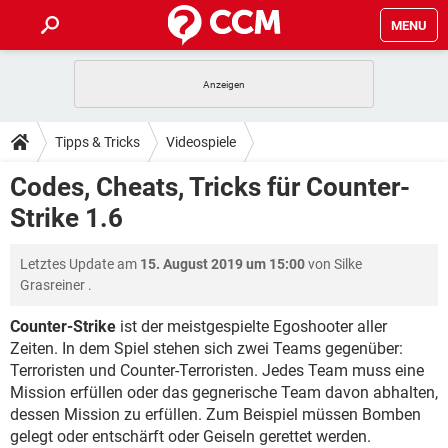
MENU
HOME
SPIELE
STREAMING
TIPPS & TRICKS
Tipps & Tricks
Videospiele
ANDROID
IOS
SPIELE
STREAMING
DOWNLOADS
Codes, Cheats, Tricks für Counter-
WINDOWS 10
INSTAGRAM
ANDROID
IOS
Strike 1.6
WHATSAPP
SPIELE
TIKTOK
STREAMING
FORUM
WINDOWS 10
INSTAGRAM
FACEBOOK
ANDROID
HARDWARE
IOS
Letztes Update am
15. August 2019 um 15:00
von
Silke
WHATSAPP
SPIELE
TIKTOK
STREAMING
LEXIKON
WINDOWS 10
Grasreiner
.
INSTAGRAM
FACEBOOK
ANDROID
HARDWARE
IOS
WHATSAPP
SPIELE
TIKTOK
STREAMING
Counter-Strike
ist der meistgespielte Egoshooter aller
WINDOWS 10
INSTAGRAM
Zeiten. In dem Spiel stehen sich zwei Teams gegenüber:
FACEBOOK
ANDROID
HARDWARE
IOS
Terroristen und Counter-Terroristen. Jedes Team muss eine
WHATSAPP
TIKTOK
WINDOWS 10
INSTAGRAM
Mission erfüllen oder das gegnerische Team davon abhalten,
FACEBOOK
HARDWARE
dessen Mission zu erfüllen. Zum Beispiel müssen Bomben
WHATSAPP
TIKTOK
gelegt oder entschärft oder Geiseln gerettet werden.