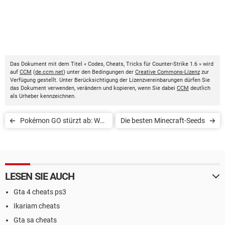
Das Dokument mit dem Titel « Codes, Cheats, Tricks für Counter-Strike 1.6 » wird
auf
CCM
(
de.ccm.net
) unter den Bedingungen der
Creative Commons-Lizenz
zur
Verfügung gestellt. Unter Berücksichtigung der Lizenzvereinbarungen dürfen Sie
das Dokument verwenden, verändern und kopieren, wenn Sie dabei
CCM
deutlich
als Urheber kennzeichnen.
Pokémon GO stürzt ab: Was
Die besten Minecraft-Seeds
tun?
LESEN SIE AUCH
Gta 4 cheats ps3
Ikariam cheats
Gta sa cheats