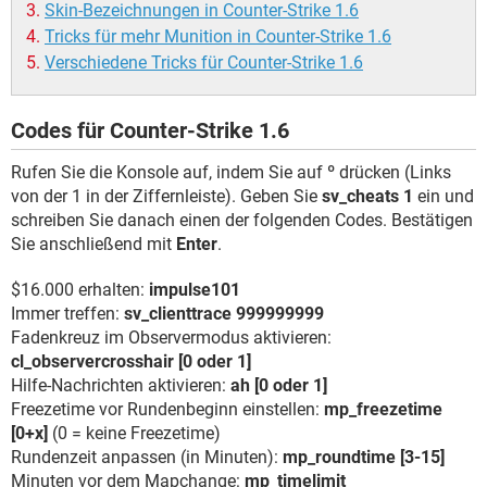
Skin-Bezeichnungen in Counter-Strike 1.6
Tricks für mehr Munition in Counter-Strike 1.6
Verschiedene Tricks für Counter-Strike 1.6
Codes für Counter-Strike 1.6
Rufen Sie die Konsole auf, indem Sie auf
º
drücken (Links
von der 1 in der Ziffernleiste). Geben Sie
sv_cheats 1
ein und
schreiben Sie danach einen der folgenden Codes. Bestätigen
Sie anschließend mit
Enter
.
$16.000 erhalten:
impulse101
Immer treffen:
sv_clienttrace 999999999
Fadenkreuz im Observermodus aktivieren:
cl_observercrosshair [0 oder 1]
Hilfe-Nachrichten aktivieren:
ah [0 oder 1]
Freezetime vor Rundenbeginn einstellen:
mp_freezetime
[0+x]
(0 = keine Freezetime)
Rundenzeit anpassen (in Minuten):
mp_roundtime [3-15]
Minuten vor dem Mapchange:
mp_timelimit