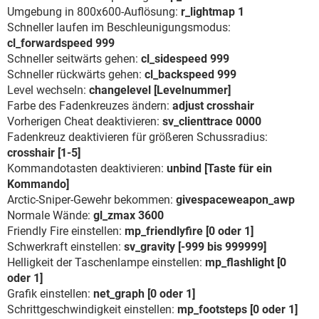
Umgebung in 800x600-Auflösung:
r_lightmap 1
Schneller laufen im Beschleunigungsmodus:
cl_forwardspeed 999
Schneller seitwärts gehen:
cl_sidespeed 999
Schneller rückwärts gehen:
cl_backspeed 999
Level wechseln:
changelevel [Levelnummer]
Farbe des Fadenkreuzes ändern:
adjust crosshair
Vorherigen Cheat deaktivieren:
sv_clienttrace 0000
Fadenkreuz deaktivieren für größeren Schussradius:
crosshair [1-5]
Kommandotasten deaktivieren:
unbind [Taste für ein
Kommando]
Arctic-Sniper-Gewehr bekommen:
givespaceweapon_awp
Normale Wände:
gl_zmax 3600
Friendly Fire einstellen:
mp_friendlyfire [0 oder 1]
Schwerkraft einstellen:
sv_gravity [-999 bis 999999]
Helligkeit der Taschenlampe einstellen:
mp_flashlight [0
oder 1]
Grafik einstellen:
net_graph [0 oder 1]
Schrittgeschwindigkeit einstellen:
mp_footsteps [0 oder 1]