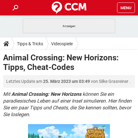
MENU
HOME
SPIELE
STREAMING
TIPPS & TRICKS
Tipps & Tricks
Videospiele
ANDROID
IOS
SPIELE
STREAMING
DOWNLOADS
Animal Crossing: New Horizons:
WINDOWS 10
INSTAGRAM
ANDROID
IOS
Tipps, Cheat-Codes
WHATSAPP
SPIELE
TIKTOK
STREAMING
FORUM
WINDOWS 10
INSTAGRAM
FACEBOOK
ANDROID
HARDWARE
IOS
Letztes Update am
25. März 2023 um 03:49
von
Silke Grasreiner
.
WHATSAPP
SPIELE
TIKTOK
STREAMING
LEXIKON
WINDOWS 10
INSTAGRAM
FACEBOOK
ANDROID
HARDWARE
IOS
Mit
Animal Crossing: New Horizons
können Sie ein
WHATSAPP
SPIELE
TIKTOK
STREAMING
paradiesisches Leben auf einer Insel simulieren. Hier finden
WINDOWS 10
INSTAGRAM
Sie ein paar Tipps und Cheats, die Sie kennen sollten, bevor
FACEBOOK
ANDROID
HARDWARE
IOS
Sie loslegen.
WHATSAPP
TIKTOK
WINDOWS 10
INSTAGRAM
FACEBOOK
HARDWARE
WHATSAPP
TIKTOK