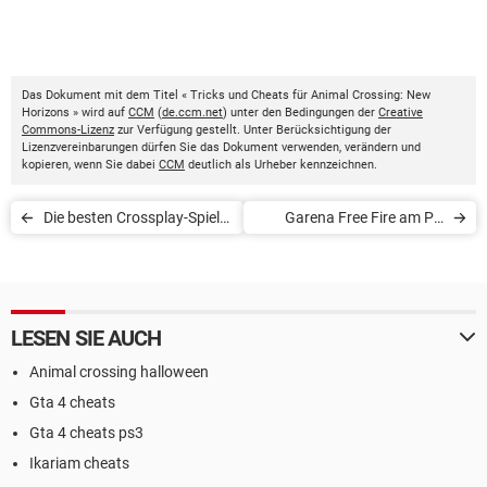
Das Dokument mit dem Titel « Tricks und Cheats für Animal Crossing: New
Horizons » wird auf
CCM
(
de.ccm.net
) unter den Bedingungen der
Creative
Commons-Lizenz
zur Verfügung gestellt. Unter Berücksichtigung der
Lizenzvereinbarungen dürfen Sie das Dokument verwenden, verändern und
kopieren, wenn Sie dabei
CCM
deutlich als Urheber kennzeichnen.
Die besten Crossplay-Spiele
Garena Free Fire am PC
(PC, PS4, Xbox One, Switch
spielen
und mobil)
LESEN SIE AUCH
Animal crossing halloween
Gta 4 cheats
Gta 4 cheats ps3
Ikariam cheats