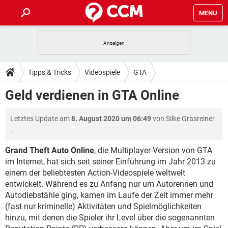
MENU
HOME
SPIELE
STREAMING
TIPPS & TRICKS
Tipps & Tricks
Videospiele
GTA
ANDROID
IOS
SPIELE
STREAMING
DOWNLOADS
Geld verdienen in GTA Online
WINDOWS 10
INSTAGRAM
ANDROID
IOS
WHATSAPP
SPIELE
TIKTOK
STREAMING
FORUM
Letztes Update am
8. August 2020 um 06:49
von
Silke Grasreiner
WINDOWS 10
INSTAGRAM
FACEBOOK
ANDROID
HARDWARE
IOS
.
WHATSAPP
SPIELE
TIKTOK
STREAMING
LEXIKON
WINDOWS 10
INSTAGRAM
Grand Theft Auto Online
, die Multiplayer-Version von GTA
FACEBOOK
ANDROID
HARDWARE
IOS
im Internet, hat sich seit seiner Einführung im Jahr 2013 zu
WHATSAPP
SPIELE
TIKTOK
STREAMING
WINDOWS 10
INSTAGRAM
einem der beliebtesten Action-Videospiele weltwelt
FACEBOOK
ANDROID
HARDWARE
IOS
entwickelt. Während es zu Anfang nur um Autorennen und
WHATSAPP
TIKTOK
Autodiebstähle ging, kamen im Laufe der Zeit immer mehr
WINDOWS 10
INSTAGRAM
(fast nur kriminelle) Aktivitäten und Spielmöglichkeiten
FACEBOOK
HARDWARE
WHATSAPP
TIKTOK
hinzu, mit denen die Spieler ihr Level über die sogenannten