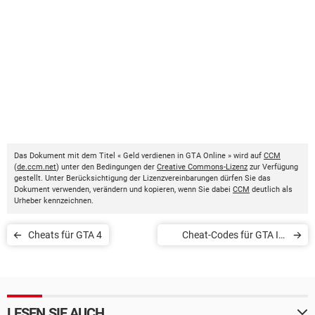
Das Dokument mit dem Titel « Geld verdienen in GTA Online » wird auf
CCM
(
de.ccm.net
) unter den Bedingungen der
Creative Commons-Lizenz
zur Verfügung
gestellt. Unter Berücksichtigung der Lizenzvereinbarungen dürfen Sie das
Dokument verwenden, verändern und kopieren, wenn Sie dabei
CCM
deutlich als
Urheber kennzeichnen.
Cheats für GTA 4
Cheat-Codes für GTA IV:
Episode From Liberty City
LESEN SIE AUCH