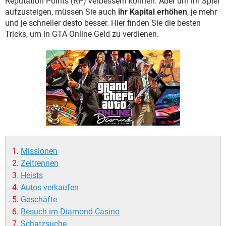
Reputation Points (RP) verbessern können. Aber um im Spiel
FACEBOOK
HARDWARE
aufzusteigen, müssen Sie auch
ihr Kapital erhöhen
, je mehr
und je schneller desto besser. Hier finden Sie die besten
Tricks, um in GTA Online Geld zu verdienen.
Missionen
Zeitrennen
Heists
Autos verkaufen
Geschäfte
Besuch im Diamond Casino
Schatzsuche