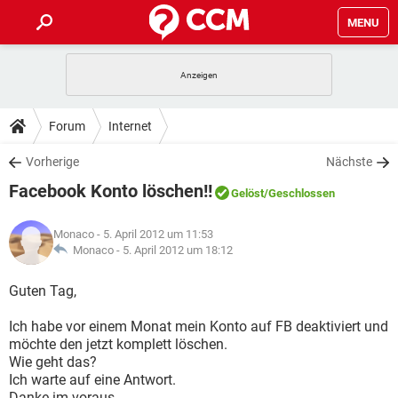
MENU
HOME
SPIELE
STREAMING
TIPPS & TRICKS
Forum
Internet
ANDROID
IOS
SPIELE
STREAMING
DOWNLOADS
Vorherige
Nächste
WINDOWS 10
INSTAGRAM
ANDROID
IOS
Facebook Konto löschen!!
WHATSAPP
SPIELE
TIKTOK
STREAMING
Gelöst
/Geschlossen
FORUM
WINDOWS 10
INSTAGRAM
FACEBOOK
ANDROID
HARDWARE
IOS
Monaco
- 5. April 2012 um 11:53
WHATSAPP
SPIELE
TIKTOK
STREAMING
LEXIKON
Monaco -
5. April 2012 um 18:12
WINDOWS 10
INSTAGRAM
FACEBOOK
ANDROID
HARDWARE
IOS
WHATSAPP
SPIELE
TIKTOK
STREAMING
Guten Tag,
WINDOWS 10
INSTAGRAM
FACEBOOK
ANDROID
HARDWARE
IOS
Ich habe vor einem Monat mein Konto auf FB deaktiviert und
WHATSAPP
TIKTOK
möchte den jetzt komplett löschen.
WINDOWS 10
INSTAGRAM
FACEBOOK
HARDWARE
Wie geht das?
WHATSAPP
TIKTOK
Ich warte auf eine Antwort.
Danke im voraus.