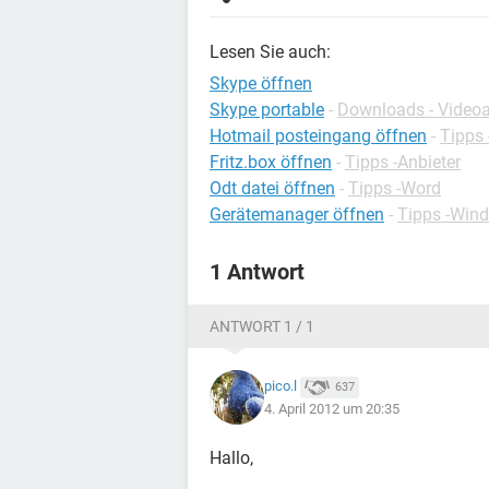
Lesen Sie auch:
Skype öffnen
Skype portable
-
Downloads - Video
Hotmail posteingang öffnen
-
Tipps 
Fritz.box öffnen
-
Tipps -Anbieter
Odt datei öffnen
-
Tipps -Word
Gerätemanager öffnen
-
Tipps -Win
1 Antwort
ANTWORT 1 / 1
pico.l
637
4. April 2012 um 20:35
Hallo,