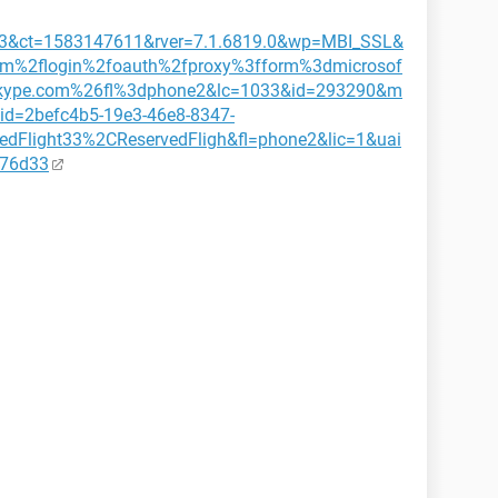
13&ct=1583147611&rver=7.1.6819.0&wp=MBI_SSL&
om%2flogin%2foauth%2fproxy%3fform%3dmicrosof
.skype.com%26fl%3dphone2&lc=1033&id=293290&m
id=2befc4b5-19e3-46e8-8347-
vedFlight33%2CReservedFligh&fl=phone2&lic=1&uai
76d33