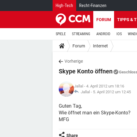
High-Tech
Recht-Finanzen
FORUM
TIPPS & 
SPIELE
STREAMING
ANDROID
IOS
WIND
Forum
Internet
Vorherige
Skype Konto öffnen
Geschlos
Jallal
- 4. April 2012 um 18:16
Jallal -
5. April 2012 um 12:45
Guten Tag,
Wie öffnet man ein Skype-Konto?
MFG
Share