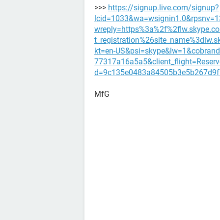
>>>
https://signup.live.com/signup?
lcid=1033&wa=wsignin1.0&rpsnv=
wreply=https%3a%2f%2flw.skype.c
t_registration%26site_name%3dlw
kt=en-US&psi=skype&lw=1&cobrand
77317a16a5a5&client_flight=Reser
d=9c135e0483a84505b3e5b267d9f
MfG