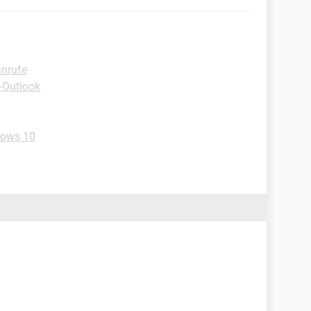
anrufe
-Outlook
dows 10