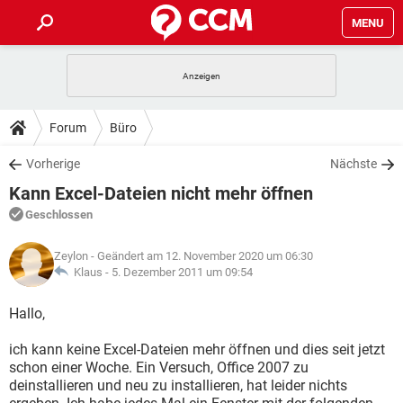
MENU
HOME
SPIELE
STREAMING
TIPPS & TRICKS
Forum
Büro
ANDROID
IOS
SPIELE
STREAMING
DOWNLOADS
Vorherige
Nächste
WINDOWS 10
INSTAGRAM
ANDROID
IOS
Kann Excel-Dateien nicht mehr öffnen
WHATSAPP
SPIELE
TIKTOK
STREAMING
FORUM
WINDOWS 10
INSTAGRAM
Geschlossen
FACEBOOK
ANDROID
HARDWARE
IOS
WHATSAPP
SPIELE
TIKTOK
STREAMING
LEXIKON
WINDOWS 10
Zeylon
- Geändert am 12. November 2020 um 06:30
INSTAGRAM
FACEBOOK
ANDROID
HARDWARE
IOS
Klaus -
5. Dezember 2011 um 09:54
WHATSAPP
SPIELE
TIKTOK
STREAMING
WINDOWS 10
INSTAGRAM
Hallo,
FACEBOOK
ANDROID
HARDWARE
IOS
WHATSAPP
TIKTOK
ich kann keine Excel-Dateien mehr öffnen und dies seit jetzt
WINDOWS 10
INSTAGRAM
FACEBOOK
HARDWARE
schon einer Woche. Ein Versuch, Office 2007 zu
WHATSAPP
TIKTOK
deinstallieren und neu zu installieren, hat leider nichts