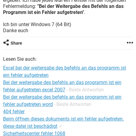
ergeben. Ich habe jedes Mal ein Fenster mit der folgenden
FACEBOOK
HARDWARE
Fehlermeldung:
"Bei der Weitergabe des Befehls an das
Programm ist ein Fehler aufgetreten"
.
Ich bin unter Windows 7 (64 Bit)
Danke euch
Share
Lesen Sie auch:
Excel bei der weitergabe des befehls an das programm ist
ein fehler aufgetreten
Bei der weitergabe des befehls an das programm ist ein
fehler aufgetreten excel 2007
- Beste Antworten
Bei der weitergabe des befehls an das programm ist ein
fehler aufgetreten word
- Beste Antworten
404 fehler
Beim öffnen dieses dokuments ist ein fehler aufgetreten.
diese datei ist beschädigt
✓
Sicherheitscenter fehler 1068