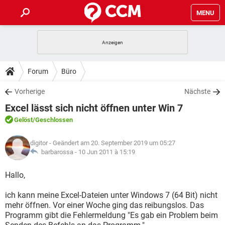
MENU
HOME
SPIELE
STREAMING
TIPPS & TRICKS
Forum
Büro
ANDROID
IOS
SPIELE
STREAMING
DOWNLOADS
Vorherige
Nächste
WINDOWS 10
INSTAGRAM
ANDROID
IOS
Excel lässt sich nicht öffnen unter Win 7
WHATSAPP
SPIELE
TIKTOK
STREAMING
FORUM
WINDOWS 10
INSTAGRAM
Gelöst
/Geschlossen
FACEBOOK
ANDROID
HARDWARE
IOS
WHATSAPP
SPIELE
TIKTOK
STREAMING
LEXIKON
WINDOWS 10
digitor
- Geändert am 20. September 2019 um 05:27
INSTAGRAM
FACEBOOK
ANDROID
HARDWARE
IOS
barbarossa -
10 Jun 2011 à 15:19
WHATSAPP
SPIELE
TIKTOK
STREAMING
WINDOWS 10
INSTAGRAM
Hallo,
FACEBOOK
ANDROID
HARDWARE
IOS
WHATSAPP
TIKTOK
ich kann meine Excel-Dateien unter Windows 7 (64 Bit) nicht
WINDOWS 10
INSTAGRAM
FACEBOOK
HARDWARE
mehr öffnen. Vor einer Woche ging das reibungslos. Das
WHATSAPP
TIKTOK
Programm gibt die Fehlermeldung "Es gab ein Problem beim