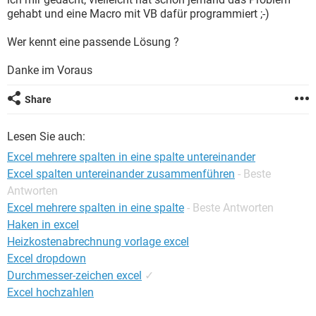
FACEBOOK
HARDWARE
gehabt und eine Macro mit VB dafür programmiert ;-)
Wer kennt eine passende Lösung ?
Danke im Voraus
Share
Lesen Sie auch:
Excel mehrere spalten in eine spalte untereinander
Excel spalten untereinander zusammenführen
- Beste
Antworten
Excel mehrere spalten in eine spalte
- Beste Antworten
Haken in excel
Heizkostenabrechnung vorlage excel
Excel dropdown
Durchmesser-zeichen excel
✓
Excel hochzahlen