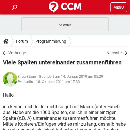
MENU
HOME
SPIELE
STREAMING
TIPPS & TRICKS
Forum
Programmierung
ANDROID
IOS
SPIELE
STREAMING
DOWNLOADS
Vorherige
Nächste
WINDOWS 10
INSTAGRAM
ANDROID
IOS
Viele Spalten untereinander zusammenführen
WHATSAPP
SPIELE
TIKTOK
STREAMING
FORUM
WINDOWS 10
INSTAGRAM
FACEBOOK
ANDROID
HARDWARE
IOS
SilverStone
- Geändert am 14. Januar 2019 um 05:29
WHATSAPP
SPIELE
TIKTOK
STREAMING
LEXIKON
kurtis -
18. Oktober 2011 um 17:33
WINDOWS 10
INSTAGRAM
FACEBOOK
ANDROID
HARDWARE
IOS
WHATSAPP
SPIELE
TIKTOK
STREAMING
Hallo,
WINDOWS 10
INSTAGRAM
FACEBOOK
ANDROID
HARDWARE
IOS
ich kenne mich leider nicht so gut mit Macro (unter Excel)
WHATSAPP
TIKTOK
aus. Habe um die 1000 Spalten, die ich in einer einzigen
WINDOWS 10
INSTAGRAM
FACEBOOK
HARDWARE
Spalte (z.B. A) untereinander zusammenführen möchte.
WHATSAPP
TIKTOK
Mittels Kopieren/Einfügen wird es mir zu lang, deshalb habe
ich mir gedacht, vielleicht hat schon jemand das Problem