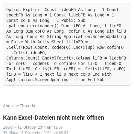
Option Explicit Const lidebFO As Long = 1 Const
codebFO As Long = 1 Const lidebFB As Long = 1
Const coFB As Long = 1 Public Sub
spaltenuntereinander() Dim liFO As Long, lifinFO
As Long Dim coFO As Long, cofinFO As Long Dim liFB
As Long Dim s As String Application.ScreenUpdating
= False With ActiveSheet lifinFO =
.Cells(Rows.Count, codebFO).End(xlUp).Row cofinFO
= .Cells(lidebFO,
Columns.Count).End(xlToLeft).Column liFB = lidebFB
For coFO = codebFO To cofinFO For liFO = lidebFO
To lifinFO .Cells(liFB, coFB) = .Cells(liFO, coFO)
liFB = liFB + 1 Next liFO Next coFO End With
Application.ScreenUpdating = True End Sub
Ähnliche Threads
Kann Excel-Dateien nicht mehr öffnen
Zeylon
-
12. Oktober 2011 um 12:39
Klaus
-
5. Dezember 2011 um 09:54