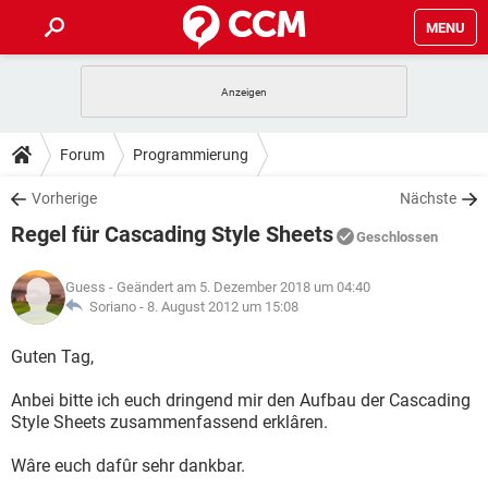
MENU
HOME
SPIELE
STREAMING
TIPPS & TRICKS
Forum
Programmierung
ANDROID
IOS
SPIELE
STREAMING
DOWNLOADS
Vorherige
Nächste
WINDOWS 10
INSTAGRAM
ANDROID
IOS
Regel für Cascading Style Sheets
WHATSAPP
SPIELE
TIKTOK
STREAMING
Geschlossen
FORUM
WINDOWS 10
INSTAGRAM
FACEBOOK
ANDROID
HARDWARE
IOS
Guess
- Geändert am 5. Dezember 2018 um 04:40
WHATSAPP
SPIELE
TIKTOK
STREAMING
LEXIKON
Soriano -
8. August 2012 um 15:08
WINDOWS 10
INSTAGRAM
FACEBOOK
ANDROID
HARDWARE
IOS
WHATSAPP
SPIELE
TIKTOK
STREAMING
Guten Tag,
WINDOWS 10
INSTAGRAM
FACEBOOK
ANDROID
HARDWARE
IOS
Anbei bitte ich euch dringend mir den Aufbau der Cascading
WHATSAPP
TIKTOK
Style Sheets zusammenfassend erklâren.
WINDOWS 10
INSTAGRAM
FACEBOOK
HARDWARE
WHATSAPP
TIKTOK
Wâre euch dafûr sehr dankbar.