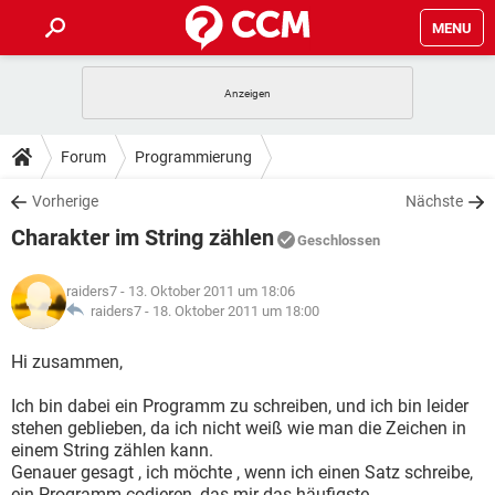
MENU
HOME
SPIELE
STREAMING
TIPPS & TRICKS
Forum
Programmierung
ANDROID
IOS
SPIELE
STREAMING
DOWNLOADS
Vorherige
Nächste
WINDOWS 10
INSTAGRAM
ANDROID
IOS
Charakter im String zählen
WHATSAPP
SPIELE
TIKTOK
STREAMING
Geschlossen
FORUM
WINDOWS 10
INSTAGRAM
FACEBOOK
ANDROID
HARDWARE
IOS
raiders7
- 13. Oktober 2011 um 18:06
WHATSAPP
SPIELE
TIKTOK
STREAMING
LEXIKON
raiders7 -
18. Oktober 2011 um 18:00
WINDOWS 10
INSTAGRAM
FACEBOOK
ANDROID
HARDWARE
IOS
WHATSAPP
SPIELE
TIKTOK
STREAMING
Hi zusammen,
WINDOWS 10
INSTAGRAM
FACEBOOK
ANDROID
HARDWARE
IOS
Ich bin dabei ein Programm zu schreiben, und ich bin leider
WHATSAPP
TIKTOK
stehen geblieben, da ich nicht weiß wie man die Zeichen in
WINDOWS 10
INSTAGRAM
FACEBOOK
HARDWARE
einem String zählen kann.
WHATSAPP
TIKTOK
Genauer gesagt , ich möchte , wenn ich einen Satz schreibe,
ein Programm codieren, das mir das häufigste