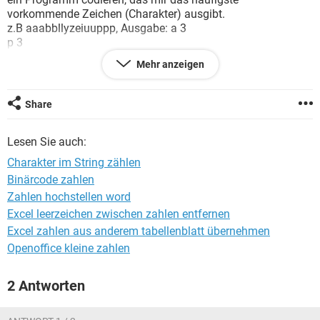
FACEBOOK
HARDWARE
vorkommende Zeichen (Charakter) ausgibt.
z.B aaabbllyzeiuuppp, Ausgabe: a 3
p 3
Mehr anzeigen
Wie mache ich das?
Danke
Share
Lesen Sie auch:
Charakter im String zählen
Binärcode zahlen
Zahlen hochstellen word
Excel leerzeichen zwischen zahlen entfernen
Excel zahlen aus anderem tabellenblatt übernehmen
Openoffice kleine zahlen
2 Antworten