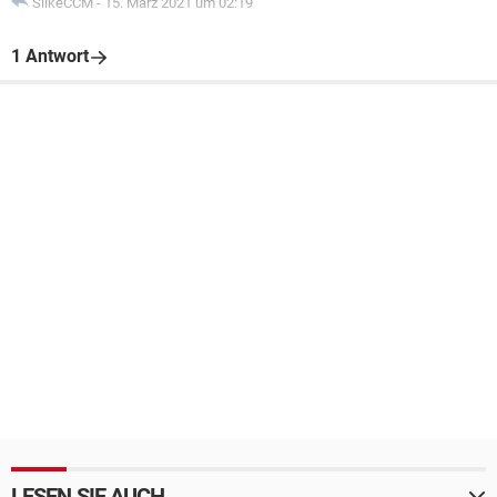
SilkeCCM
-
15. März 2021 um 02:19
1 Antwort
LESEN SIE AUCH