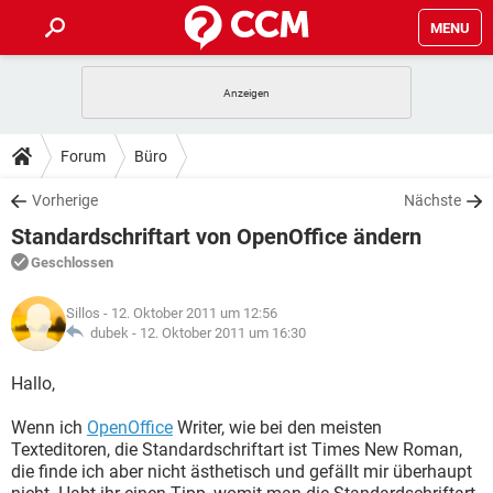
MENU
HOME
SPIELE
STREAMING
TIPPS & TRICKS
Forum
Büro
ANDROID
IOS
SPIELE
STREAMING
DOWNLOADS
Vorherige
Nächste
WINDOWS 10
INSTAGRAM
ANDROID
IOS
Standardschriftart von OpenOffice ändern
WHATSAPP
SPIELE
TIKTOK
STREAMING
FORUM
WINDOWS 10
INSTAGRAM
Geschlossen
FACEBOOK
ANDROID
HARDWARE
IOS
WHATSAPP
SPIELE
TIKTOK
STREAMING
LEXIKON
WINDOWS 10
Sillos
- 12. Oktober 2011 um 12:56
INSTAGRAM
FACEBOOK
ANDROID
HARDWARE
IOS
dubek -
12. Oktober 2011 um 16:30
WHATSAPP
SPIELE
TIKTOK
STREAMING
WINDOWS 10
INSTAGRAM
Hallo,
FACEBOOK
ANDROID
HARDWARE
IOS
WHATSAPP
TIKTOK
Wenn ich
WINDOWS 10
OpenOffice
Writer, wie bei den meisten
INSTAGRAM
FACEBOOK
HARDWARE
Texteditoren, die Standardschriftart ist Times New Roman,
WHATSAPP
TIKTOK
die finde ich aber nicht ästhetisch und gefällt mir überhaupt