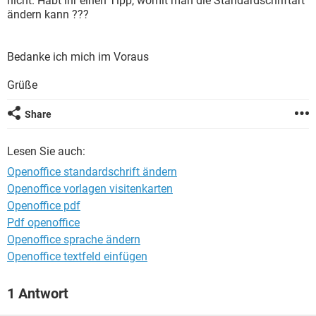
nicht. Habt ihr einen Tipp, womit man die Standardschriftart
FACEBOOK
HARDWARE
ändern kann ???
Bedanke ich mich im Voraus
Grüße
Share
Lesen Sie auch:
Openoffice standardschrift ändern
Openoffice vorlagen visitenkarten
Openoffice pdf
Pdf openoffice
Openoffice sprache ändern
Openoffice textfeld einfügen
1 Antwort