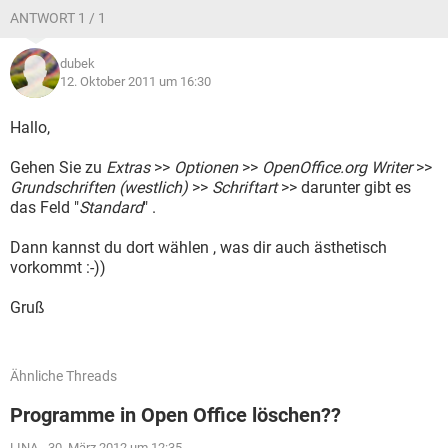
ANTWORT 1 / 1
dubek
12. Oktober 2011 um 16:30
Hallo,
Gehen Sie zu
Extras
>>
Optionen
>>
OpenOffice.org Writer
>>
Grundschriften (westlich)
>>
Schriftart
>> darunter gibt es
das Feld "
Standard
" .
Dann kannst du dort wählen , was dir auch ästhetisch
vorkommt :-))
Gruß
Ähnliche Threads
Programme in Open Office löschen??
LINA
-
30. März 2012 um 12:35