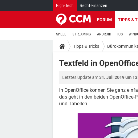
High-Tech
Recht-Finanzen
FORUM
TIPPS & 
SPIELE
STREAMING
ANDROID
IOS
WIND
Tipps & Tricks
Bürokommunika
Textfeld in OpenOffice
Letztes Update am
31. Juli 2019 um 13
In OpenOffice können Sie ganz einfach
das geht in den beiden OpenOffice-
und Tabellen.