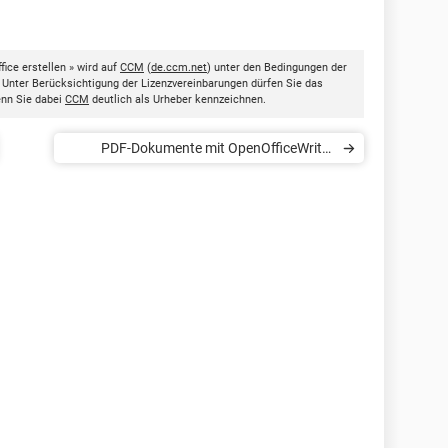
ice erstellen » wird auf
CCM
(
de.ccm.net
) unter den Bedingungen der
. Unter Berücksichtigung der Lizenzvereinbarungen dürfen Sie das
enn Sie dabei
CCM
deutlich als Urheber kennzeichnen.
PDF-Dokumente mit OpenOfficeWriter
bearbeiten