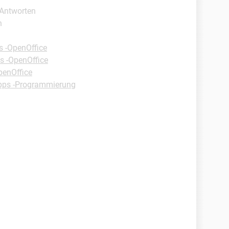
 Antworten
n
s -OpenOffice
s -OpenOffice
penOffice
pps -Programmierung