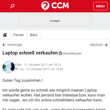
MENU
HOME
SPIELE
STREAMING
TIPPS & TRICKS
Forum
Büro
ANDROID
IOS
SPIELE
STREAMING
DOWNLOADS
Vorherige
Nächste
WINDOWS 10
INSTAGRAM
ANDROID
IOS
Laptop schnell verkaufen
WHATSAPP
SPIELE
TIKTOK
STREAMING
Geschlossen
FORUM
WINDOWS 10
INSTAGRAM
FACEBOOK
ANDROID
HARDWARE
IOS
Kölle
- 11. Oktober 2011 um 18:21
WHATSAPP
SPIELE
TIKTOK
STREAMING
LEXIKON
Fa -
12. Oktober 2011 um 10:03
WINDOWS 10
INSTAGRAM
FACEBOOK
ANDROID
HARDWARE
IOS
WHATSAPP
SPIELE
TIKTOK
STREAMING
Guten Tag zusammen !
WINDOWS 10
INSTAGRAM
FACEBOOK
ANDROID
HARDWARE
IOS
Ich würde gerne so schnell wie möglich meinen Laptop
WHATSAPP
TIKTOK
verkaufen wollen. Hat jemand hier Interesse bzw. kann man
WINDOWS 10
INSTAGRAM
FACEBOOK
HARDWARE
mir sagen , wo ich ihn online schnellstens verkaufen kann.
WHATSAPP
TIKTOK
Es wäre echt lieb von euch , wenn ihr mir beantworten könnt .