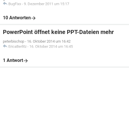
BugFixx
-
9. Dezember 2011 um 15:17
10 Antworten
PowerPoint öffnet keine PPT-Dateien mehr
peterbischop
-
16. Oktober 2014 um 16:42
EricaBerlitz
-
16. Oktober 2014 um 16:45
1 Antwort