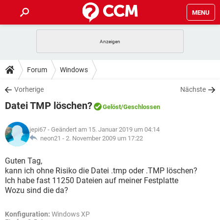
MENU
HOME
SPIELE
STREAMING
TIPPS & TRICKS
Forum
Windows
ANDROID
IOS
SPIELE
STREAMING
DOWNLOADS
Vorherige
Nächste
WINDOWS 10
INSTAGRAM
ANDROID
IOS
Datei TMP löschen?
WHATSAPP
SPIELE
TIKTOK
STREAMING
Gelöst
/Geschlossen
FORUM
WINDOWS 10
INSTAGRAM
FACEBOOK
ANDROID
HARDWARE
IOS
jepi67
- Geändert am 15. Januar 2019 um 04:14
WHATSAPP
SPIELE
TIKTOK
STREAMING
LEXIKON
neon21 -
2. November 2009 um 17:22
WINDOWS 10
INSTAGRAM
FACEBOOK
ANDROID
HARDWARE
IOS
WHATSAPP
SPIELE
TIKTOK
STREAMING
Guten Tag,
WINDOWS 10
INSTAGRAM
kann ich ohne Risiko die Datei .tmp oder .TMP löschen?
FACEBOOK
ANDROID
HARDWARE
IOS
Ich habe fast 11250 Dateien auf meiner Festplatte
WHATSAPP
TIKTOK
Wozu sind die da?
WINDOWS 10
INSTAGRAM
FACEBOOK
HARDWARE
WHATSAPP
TIKTOK
Konfiguration:
Windows XP