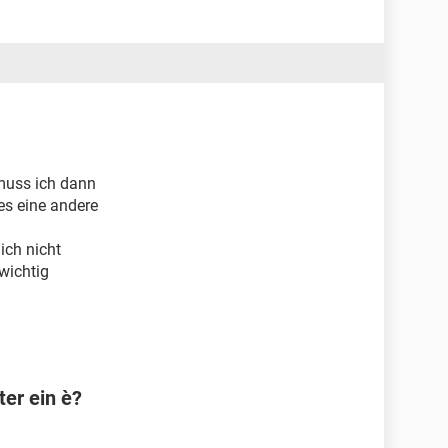
 muss ich dann
es eine andere
 ich nicht
 wichtig
er ein è?