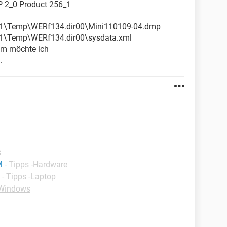
 2_0 Product 256_1
Temp\WERf134.dir00\Mini110109-0­4.dmp
Temp\WERf134.dir00\sysdata.xml
rum möchte ich
.
s
M
-
Tipps -Hardware
-
Tipps -Laptop
-Windows