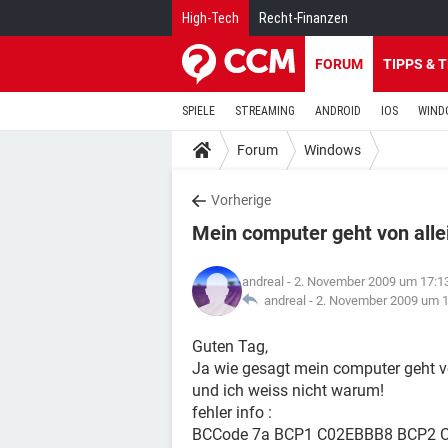
High-Tech
Recht-Finanzen
FORUM
TIPPS & 
SPIELE
STREAMING
ANDROID
IOS
WIND
Forum
Windows
Vorherige
Mein computer geht von alle
andreal
- 2. November 2009 um 17:1
andreal -
2. November 2009 um 1
Guten Tag,
Ja wie gesagt mein computer geht v
und ich weiss nicht warum!
fehler info :
BCCode 7a BCP1 C02EBBB8 BCP2 