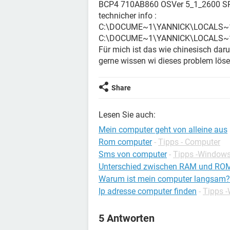
BCP4 710AB860 OSVer 5_1_2600 SP
technicher info :
C:\DOCUME~1\YANNICK\LOCALS~1\
C:\DOCUME~1\YANNICK\LOCALS~1\
Für mich ist das wie chinesisch da
gerne wissen wi dieses problem löse
Share
Lesen Sie auch:
Mein computer geht von alleine aus
Rom computer
-
Tipps - Computer
Sms von computer
-
Tipps -Window
Unterschied zwischen RAM und RO
Warum ist mein computer langsam?
Ip adresse computer finden
-
Tipps 
5 Antworten