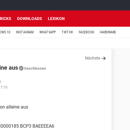
TRICKS
DOWNLOADS
LEXIKON
OWS 10
INSTAGRAM
WHATSAPP
TIKTOK
FACEBOOK
HARDWARE
Nächste
ine aus
Geschlossen
3
7:15
on alleine aus
C0000185 BCP3 BAEEEEA6