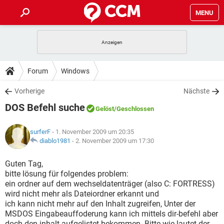
MENU
HOME
SPIELE
STREAMING
TIPPS & TRICKS
Forum
Windows
ANDROID
IOS
SPIELE
STREAMING
DOWNLOADS
Vorherige
Nächste
WINDOWS 10
INSTAGRAM
ANDROID
IOS
DOS Befehl suche
WHATSAPP
SPIELE
TIKTOK
STREAMING
Gelöst
/Geschlossen
FORUM
WINDOWS 10
INSTAGRAM
FACEBOOK
ANDROID
HARDWARE
IOS
surferF
- 1. November 2009 um 20:35
WHATSAPP
SPIELE
TIKTOK
STREAMING
LEXIKON
diablo1981
-
2. November 2009 um 17:30
WINDOWS 10
INSTAGRAM
FACEBOOK
ANDROID
HARDWARE
IOS
WHATSAPP
SPIELE
TIKTOK
STREAMING
Guten Tag,
WINDOWS 10
INSTAGRAM
bitte lösung für folgendes problem:
FACEBOOK
ANDROID
HARDWARE
IOS
ein ordner auf dem wechseldatenträger (also C: FORTRESS)
WHATSAPP
TIKTOK
wird nicht mehr als Dateiordner erkannt und
WINDOWS 10
INSTAGRAM
FACEBOOK
HARDWARE
ich kann nicht mehr auf den Inhalt zugreifen, Unter der
WHATSAPP
TIKTOK
MSDOS Eingabeauffoderung kann ich mittels dir-befehl aber
doch den inhalt aufgelistet bekommen. Bitte wie lautet der