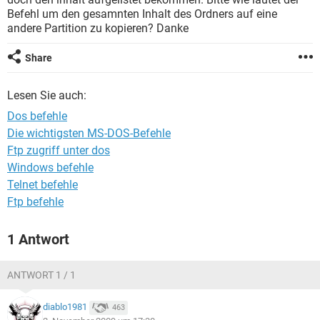
FACEBOOK
HARDWARE
Befehl um den gesamnten Inhalt des Ordners auf eine
andere Partition zu kopieren? Danke
Share
Lesen Sie auch:
Dos befehle
Die wichtigsten MS-DOS-Befehle
Ftp zugriff unter dos
Windows befehle
Telnet befehle
Ftp befehle
1 Antwort
ANTWORT 1 / 1
diablo1981
463