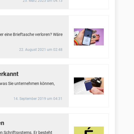
25. März 2023 um 04:13
er eine Brieftasche verloren? Wäre
22. August 2021 um 02:48
erkannt
, was Sie unternehmen können,
14. September 2019 um 04:31
en
en Schriftsystems. Er besteht