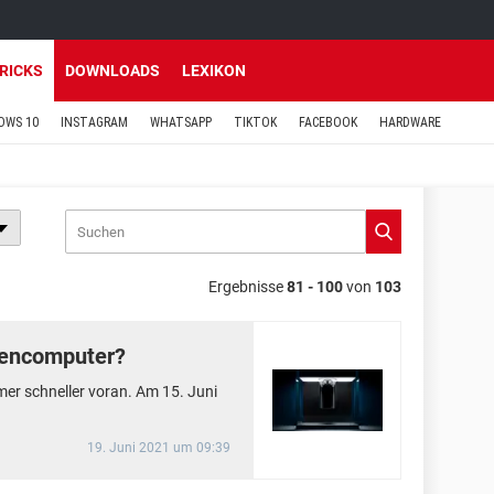
TRICKS
DOWNLOADS
LEXIKON
OWS 10
INSTAGRAM
WHATSAPP
TIKTOK
FACEBOOK
HARDWARE
Ergebnisse
81 - 100
von
103
ntencomputer?
er schneller voran. Am 15. Juni
19. Juni 2021 um 09:39