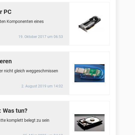
ür PC
gsten Komponenten eines
19. Oktober 2017 um 06:53
ieren
er nicht gleich weggeschmissen
2. August 2019 um 14:02
l: Was tun?
te komplett belegt zu sein