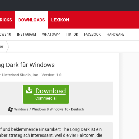
TRICKS
DOWNLOADS
LEXIKON
OWS 10
INSTAGRAM
WHATSAPP
TIKTOK
FACEBOOK
HARDWARE
er
g Dark für Windows
:
Hinterland Studio, Inc.
Version:
1.0
Download
Commercial
Windows 7 Windows 8 Windows 10
-
Deutsch
und beklemmende Einsamkeit: The Long Dark ist ein
ber strategisch interessant, weil die vier Faktoren, die