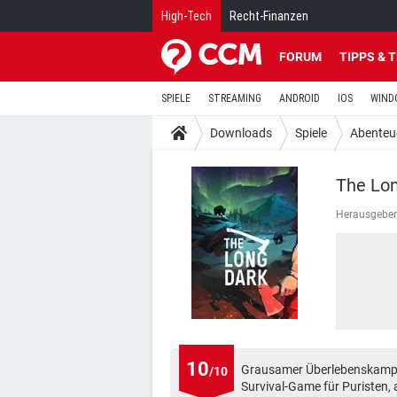
High-Tech
Recht-Finanzen
FORUM
TIPPS & 
SPIELE
STREAMING
ANDROID
IOS
WIND
Downloads
Spiele
Abenteu
The Lon
Herausgeber
10
Grausamer Überlebenskampf 
/10
Survival-Game für Puristen, a