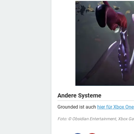
Andere Systeme
Grounded ist auch
hier für Xbox On
Foto: © Obsidian Entertainment, Xbox Ga