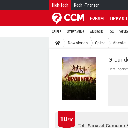
High-Tech
Recht-Finanzen
FORUM
TIPPS & 
SPIELE
STREAMING
ANDROID
IOS
WIND
Downloads
Spiele
Abenteu
Ground
Herausgeber
10
/10
Toll: Survival-Game im